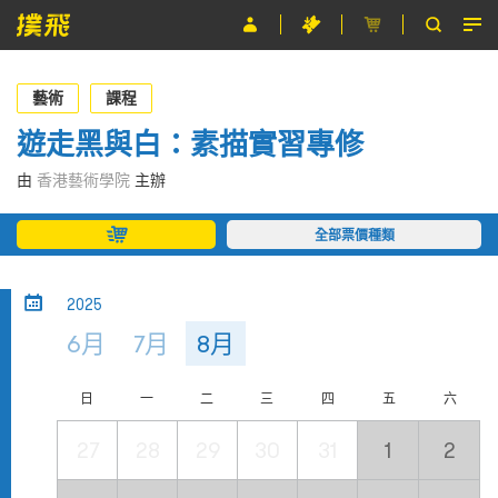
節目
藝術
課程
主辦單位
遊走黑與白：素描實習專修
關於撲飛
由
香港藝術學院
主辦
條款及細則
全部票價種類
EN
2025
6月
7月
8月
日
一
二
三
四
五
六
27
28
29
30
31
1
2