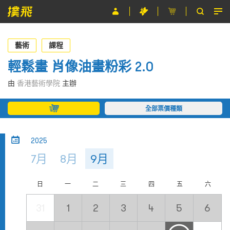
節目
藝術
課程
主辦單位
輕鬆畫 肖像油畫粉彩 2.0
關於撲飛
由
香港藝術學院
主辦
條款及細則
全部票價種類
EN
2025
7月
8月
9月
日
一
二
三
四
五
六
31
1
2
3
4
5
6