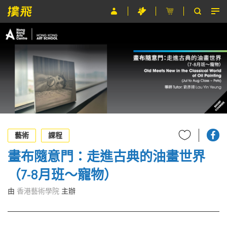
節目
主辦單位
關於撲飛
條款及細則
EN
藝術
課程
畫布隨意門：走進古典的油畫世界
（7-8月班～寵物）
由
香港藝術學院
主辦