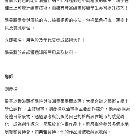
有個人特色的創新油畫作品。此課程歡迎不同程度的學生，新手在
課堂上可增進繪畫技術，而擁有豐富繪畫經驗學生亦可提升技巧！
學員將學會與傳統的古典繪畫相近的技法，包括單色打底、薄塗上
色及質感處理 。
立即報名，用色彩及年代交疊成藝術大作！
學員將於首課獲通知所需用具及材料。
導師
劉彥揚
畢業於香港藝術學院與澳洲皇家墨爾本理工大學合辦之藝術文學士
學位課程 ，主修繪畫。劉彥揚以油畫為主要創作媒介，他喜歡探索
身邊日常景物，通過思考與沉澱將自己對於所居住城市的感覺轉
化，成為創作概念，呈現於其油畫作品上。劉彥揚曾參與多個本地
展覽和藝博會，如典雅藝博，他的作品廣被收藏家收藏。