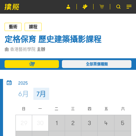
節目
藝術
課程
主辦單位
定格保育 歷史建築攝影課程
關於撲飛
由
香港藝術學院
主辦
條款及細則
全部票價種類
EN
2025
6月
7月
日
一
二
三
四
五
六
29
30
1
2
3
4
5