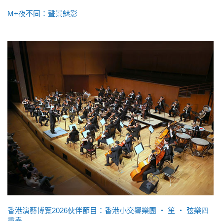
M+夜不同：聲景魅影
香港演藝博覽2026伙伴節目：香港小交響樂團 ‧ 笙 ‧ 弦樂四
重奏