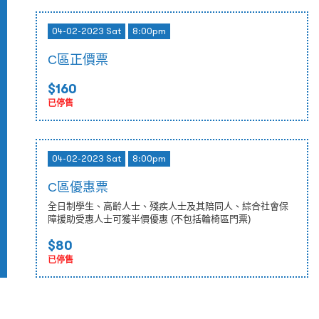
04-02-2023 Sat
8:00pm
C區正價票
$160
已停售
04-02-2023 Sat
8:00pm
C區優惠票
全日制學生、高齡人士、殘疾人士及其陪同人、綜合社會保
障援助受惠人士可獲半價優惠 (不包括輪椅區門票)
$80
已停售