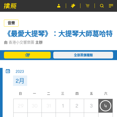
節目
音樂
主辦單位
《最愛大提琴》：大提琴大師葛哈特
關於撲飛
由
香港小交響樂團
主辦
條款及細則
全部票價種類
EN
2023
2月
日
一
二
三
四
五
六
29
30
31
1
2
3
4