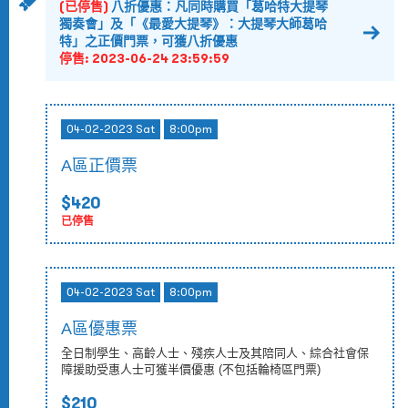
(已停售)
八折優惠：凡同時購買「葛哈特大提琴
獨奏會」及「《最愛大提琴》：大提琴大師葛哈
特」之正價門票，可獲八折優惠
停售:
2023-06-24 23:59:59
04-02-2023 Sat
8:00pm
A區正價票
$420
已停售
04-02-2023 Sat
8:00pm
A區優惠票
全日制學生、高齡人士、殘疾人士及其陪同人、綜合社會保
障援助受惠人士可獲半價優惠 (不包括輪椅區門票)
$210