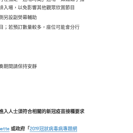
排入場，以免影響其他觀眾欣賞節目
側另設副熒幕輔助
目；若預訂數量較多，座位可能會分行
奏期間請保持安靜
進入人士須符合相關的新冠疫苗接種要求
uette
或政府「
2019冠狀病毒病專題網