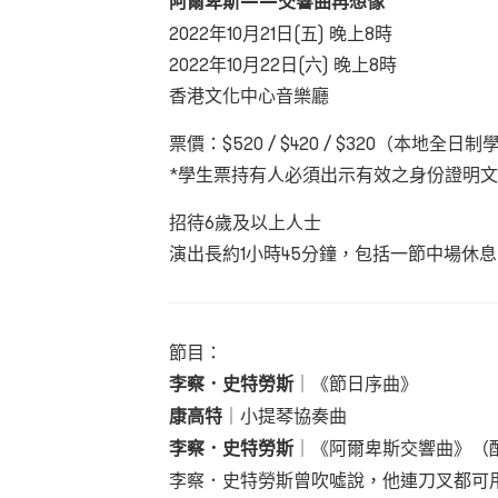
阿爾卑斯——交響曲再想像
2022年10月21日(五) 晚上8時
2022年10月22日(六) 晚上8時
香港文化中心音樂廳
票價：$520 / $420 / $320（本地全
*學生票持有人必須出示有效之身份證明
招待6歲及以上人士
演出長約1小時45分鐘，包括一節中場休
節目：
李察．史特勞斯
｜《節日序曲》
康高特
｜小提琴協奏曲
李察．史特勞斯
｜《阿爾卑斯交響曲》（
李察．史特勞斯曾吹噓說，他連刀叉都可