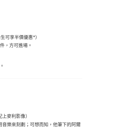
日制學生可享半價優惠*）
文件，方可進場。
息。
配上麥利影像）
用音樂來刻劃；可想而知，他筆下的阿爾