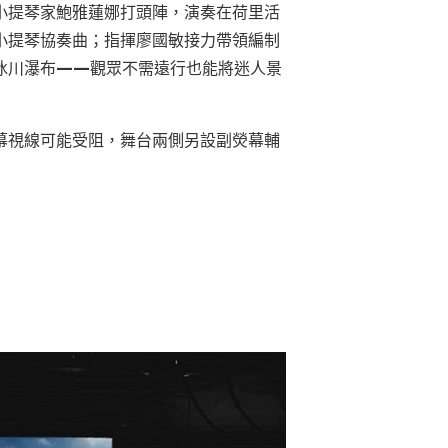
小提琴家鮑雅蓮娜打頭陣，演奏在荷里活
小提琴協奏曲；指揮廖國敏接力帶領編制
冰川瀑布
——
觀眾不需遠行也能將迷人景
幕視線可能受阻，舞台兩側另設副熒幕輔