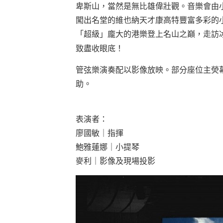
卑斯山，當然是無比雄偉壯觀。音樂會由
闖出名堂的維也納天才康高特豐富多彩的
「超級」龐大的港樂登上名山之巔，走訪
致盡收眼底！
管弦樂演奏配以影像放映。部分座位主熒
助。
表演者：
廖國敏｜指揮
鮑雅蓮娜｜小提琴
麥利｜影像及現場投影