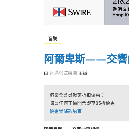
音樂
阿爾卑斯——交響
由
香港管弦樂團
主辦
港樂會會員獨家折扣優惠：
購買任何正價門票即享85折優惠
優惠受條款約束