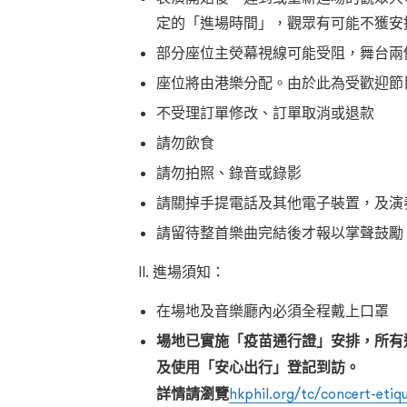
定的「進場時間」，觀眾有可能不獲安
部分座位主熒幕視線可能受阻，舞台兩
座位將由港樂分配。由於此為受歡迎節
不受理訂單修改、訂單取消或退款
請勿飲食
請勿拍照、錄音或錄影
請關掉手提電話及其他電子裝置，及演
請留待整首樂曲完結後才報以掌聲鼓勵
II. 進場須知：
在場地及音樂廳內必須全程戴上口罩
場地已實施「疫苗通行證」安排，所有
及使用「安心出行」登記到訪。
詳情請瀏覽
hkphil.org/tc/concert-etiq