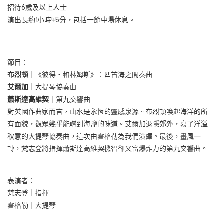
招待6歲及以上人士
演出長約1小時45分，包括一節中場休息。
節目：
布烈頓
｜《彼得・格林姆斯》：四首海之間奏曲
艾爾加
｜大提琴協奏曲
蕭斯達高維契
｜第九交響曲
對英國作曲家而言，山水是永恆的靈感泉源。布烈頓喚起海洋的所
有面貌，觀眾幾乎能嚐到海鹽的味道。艾爾加退隱郊外，寫了洋溢
秋意的大提琴協奏曲，這次由霍格勒為我們演繹。最後，畫風一
轉，梵志登將指揮蕭斯達高維契機智卻又富爆炸力的第九交響曲。
表演者：
梵志登｜指揮
霍格勒｜大提琴