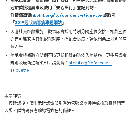
場地已實施「疫苗通行證」安排，所有進入人士須符合相關的新
冠疫苗接種要求及使用「安心出行」登記到訪。
詳情請瀏覽
hkphil.org/tc/concert-etiquette
或政府
「
2019冠狀病毒病專題網站
」
因應社交距離措施，觀眾席會採用特別分隔座位安排，相鄰座位
亦有可能安排其他觀眾就座。為配合防疫，請依門票上列明的座
位入座
場地會根據政府條例不時更新相關的防疫入場措施﹐更多音樂會
規則及最新進場須知，請瀏覽：
hkphil.org/tc/concert-
etiquette
取票詳情
一經確認後，請出示確認電郵到香港管弦樂團接待處換取實體門票
入場。詳情請參考確認電郵裡的備註。