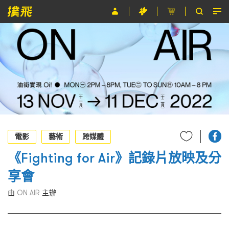
節目
主辦單位
關於撲飛
條款及細則
EN
電影
藝術
跨媒體
《Fighting for Air》記錄片放映及分
享會
由
ON AIR
主辦