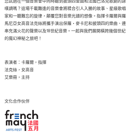
您試過在一個音樂會中同時聽到披頭四金曲和法國巴洛克歌劇的詠
嘆調嗎？這場千載難逢的音樂會將糅合引人入勝的故事、星級歌唱
家和一聽難忘的旋律，顛覆您對音樂光譜的想像。指揮卡羅爾與羅
馬尼亞女高音法克絲將攜手演出保羅‧麥卡尼和披頭四的樂曲、連
串充滿火花的聲樂以及18世紀音樂。一起與我們展開橫跨幾個世紀
的魔幻神秘之旅吧！
表演者：卡羅爾，指揮
法克絲，女高音
艾樂冊，主持
文化合作伙伴