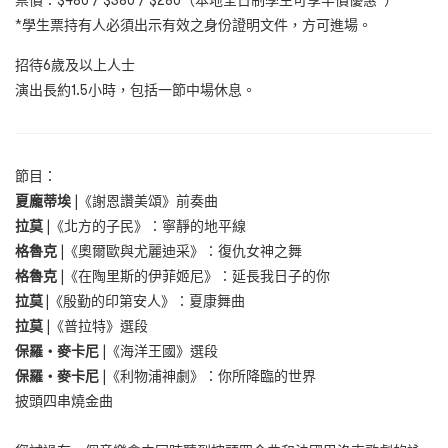
票價：$480 / $380 / $280（本地全日制學生可享半價優惠*）
*學生票持有人必須出示有效之身份證明文件，方可進場。
招待6歲及以上人士
演出長約1.5小時，包括一節中場休息。
節目：
夏龐蒂埃
|《謝恩讚美頌》前奏曲
拉莫
|《北方的子民》：寧靜的地平線
格魯克
|《奧爾歐與尤麗迪采》：復仇女神之舞
格魯克
|《在陶里斯的伊菲姬尼》：延長我日子的你
拉莫
|《殷勤的印第安人》：夏康舞曲
拉莫
|《普拉特》選段
保羅
‧
麥卡尼
|《海洋王國》選段
保羅
‧
麥卡尼
|《利物浦神劇》：你所降臨的世界
披頭四串燒金曲