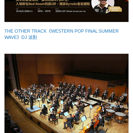
THE OTHER TRACK《WESTERN POP FINAL SUMMER
WAVE》DJ 派對