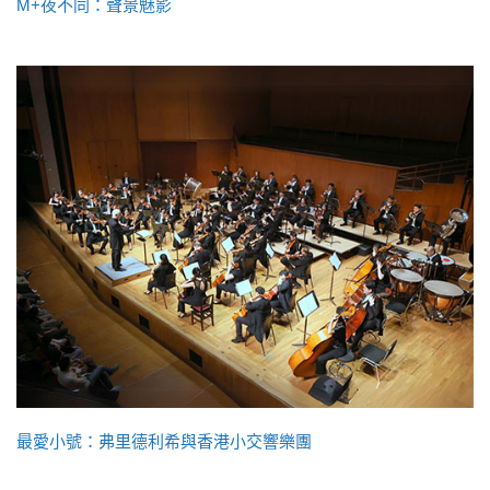
M+夜不同：聲景魅影
最愛小號：弗里德利希與香港小交響樂團