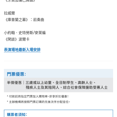
《牙買加倫巴舞曲》
拉威爾
《庫普蘭之墓》：前奏曲
小約翰．史特勞斯/麥萊編
《閑談》波爾卡
表演場地最新入場安排