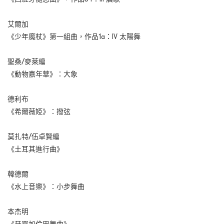
艾爾加
《少年魔杖》第一組曲，作品1a：IV 太陽舞
聖桑/麥萊編
《動物嘉年華》：大象
德利布
《希爾薇婭》：撥弦
莫扎特/伍卓賢編
《土耳其進行曲》
韓德爾
《水上音樂》：小步舞曲
本杰明