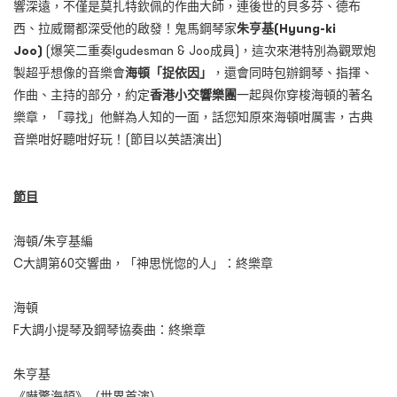
響深遠，不僅是莫扎特欽佩的作曲大師，連後世的貝多芬、德布
西、拉威爾都深受他的啟發！鬼馬鋼琴家
朱亨基
(Hyung-ki
Joo)
(爆笑二重奏Igudesman & Joo成員)，這次來港特別為觀眾炮
製超乎想像的音樂會
海頓「捉依因」
，還會同時包辦鋼琴、指揮、
作曲、主持的部分，約定
香港小交響樂團
一起與你穿梭海頓的著名
樂章，「尋找」他鮮為人知的一面，話您知原來海頓咁厲害，古典
音樂咁好聽咁好玩！(節目以英語演出)
節目
海頓/朱亨基編
C大調第60交響曲，「神思恍惚的人」：終樂章
海頓
F大調小提琴及鋼琴協奏曲：終樂章
朱亨基
《嚇驚海頓》（世界首演）