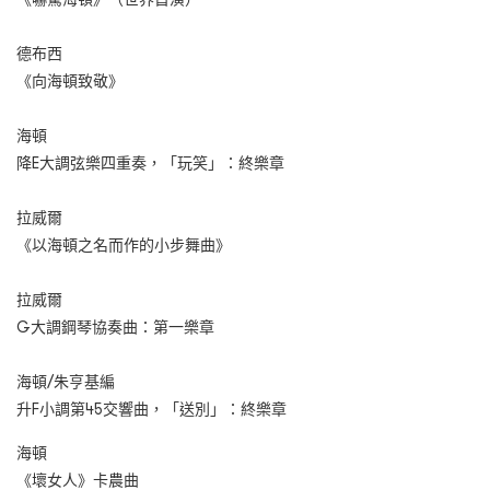
德布西
《向海頓致敬》
海頓
降E大調弦樂四重奏，「玩笑」：終樂章
拉威爾
《以海頓之名而作的小步舞曲》
拉威爾
G大調鋼琴協奏曲：第一樂章
海頓/朱亨基編
升F小調第45交響曲，「送別」：終樂章
海頓
《壞女人》卡農曲