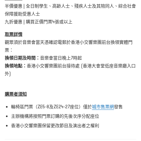
半價優惠 | 全日制學生、高齡人士、殘疾人士及其陪同人、綜合社會
保障援助受惠人士
九折優惠 | 購買正價門票4張或以上
取票詳情
觀眾須於音樂會當天憑確認電郵於香港小交響樂團前台換領實體門
票：
換領日期及時間
：
音樂會當日晚上7時起
換領地點
：
香港小交響樂團前台接待處
(香港大會堂低座音樂廳入口
外)
購票者須知
輪椅區門票（ZE5-8及ZE24-27座位）僅於
城市售票網
發售
主辦機構將按照門票訂購的先後次序分配座位
香港小交響樂團保留更改節目及演出者之權利