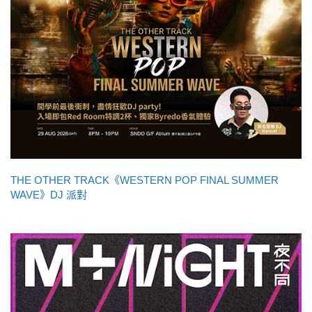
THE OTHER TRACK《WESTERN POP FINAL SUMMER
WAVE》DJ 派對