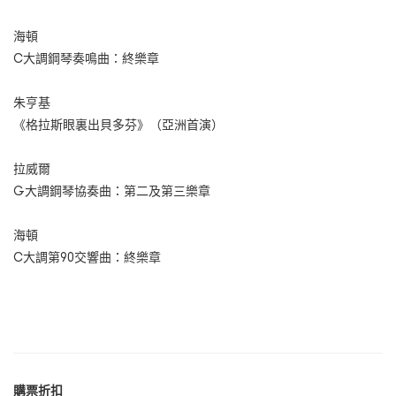
海頓
C大調鋼琴奏鳴曲：終樂章
朱亨基
《格拉斯眼裏出貝多芬》（亞洲首演）
拉威爾
G大調鋼琴協奏曲：第二及第三樂章
海頓
C大調第90交響曲：終樂章
購票折扣