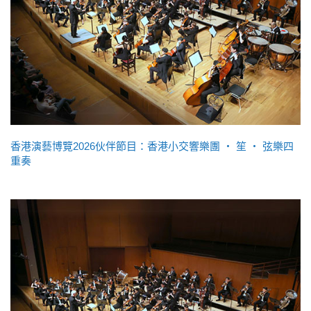
香港演藝博覽2026伙伴節目：香港小交響樂團 ‧ 笙 ‧ 弦樂四
重奏