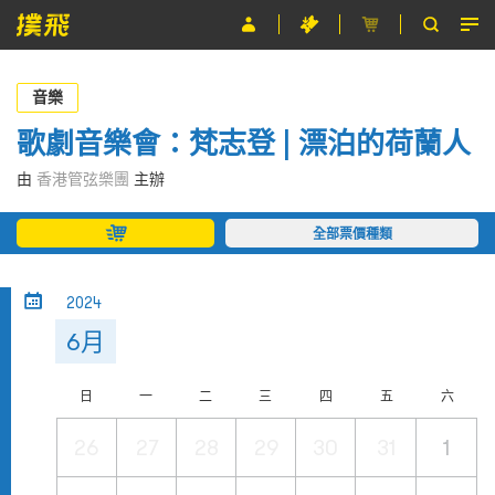
節目
音樂
主辦單位
歌劇音樂會：梵志登 | 漂泊的荷蘭人
關於撲飛
由
香港管弦樂團
主辦
條款及細則
全部票價種類
EN
2024
6月
日
一
二
三
四
五
六
26
27
28
29
30
31
1