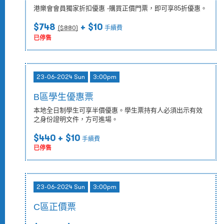
港樂會會員獨家折扣優惠 -購買正價門票，即可享85折優惠。
$748
+ $10
($
880
)
手續費
已停售
23-06-2024 Sun
3:00pm
B區學生優惠票
本地全日制學生可享半價優惠。學生票持有人必須出示有效
之身份證明文件，方可進場。
$440
+ $10
手續費
已停售
23-06-2024 Sun
3:00pm
C區正價票