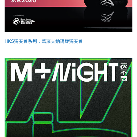
HKS獨奏會系列：葛羅夫納鋼琴獨奏會