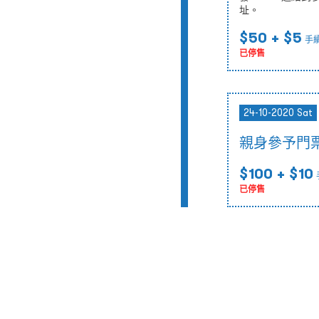
址。
$50
+ $5
手
已停售
24-10-2020 Sat
親身參予門
$100
+ $10
已停售