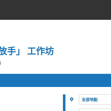
放手」 工作坊
辦