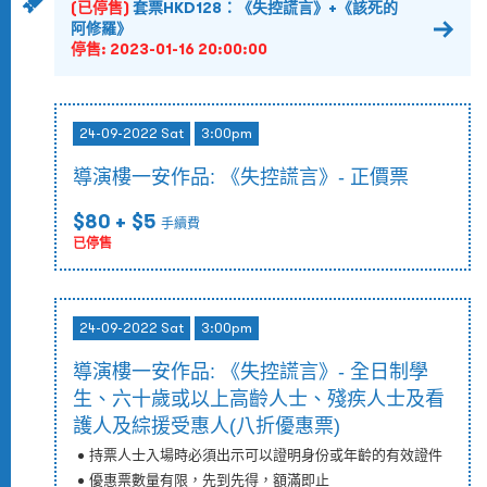
(已停售)
套票HKD128：《失控謊言》+《該死的
阿修羅》
停售:
2023-01-16 20:00:00
24-09-2022 Sat
3:00pm
導演樓一安作品: 《失控謊言》- 正價票
$80
+ $5
手續費
已停售
24-09-2022 Sat
3:00pm
導演樓一安作品: 《失控謊言》- 全日制學
生、六十歲或以上高齡人士、殘疾人士及看
護人及綜援受惠人(八折優惠票)
持票人士入場時必須出示可以證明身份或年齡的有效證件
優惠票數量有限，先到先得，額滿即止