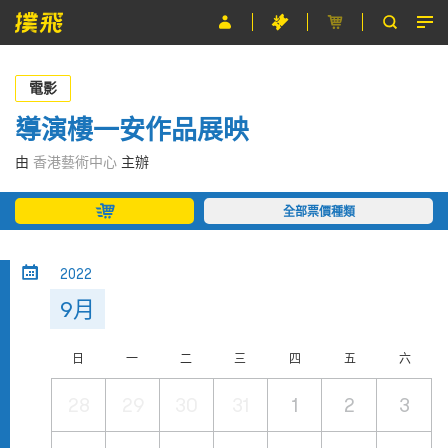
節目
電影
主辦單位
導演樓一安作品展映
關於撲飛
由
香港藝術中心
主辦
條款及細則
全部票價種類
EN
2022
9月
日
一
二
三
四
五
六
28
29
30
31
1
2
3