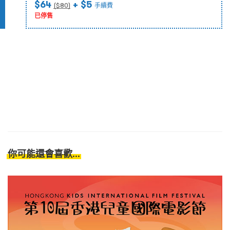
$64
+ $5
($
80
)
手續費
已停售
你可能還會喜歡...