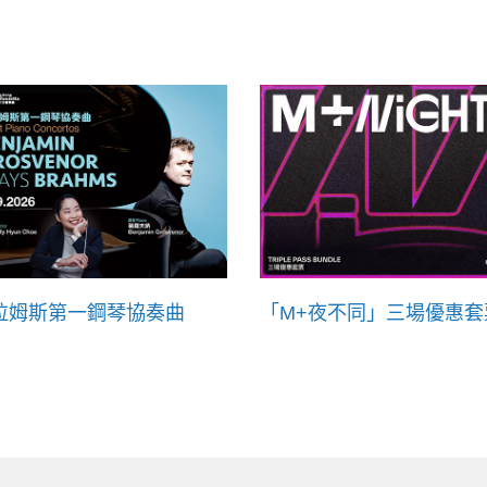
拉姆斯第一鋼琴協奏曲
「M+夜不同」三場優惠套