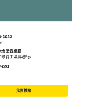
8-2022
pm
大會堂音樂廳
中環愛丁堡廣場5號
 420
我要撲飛