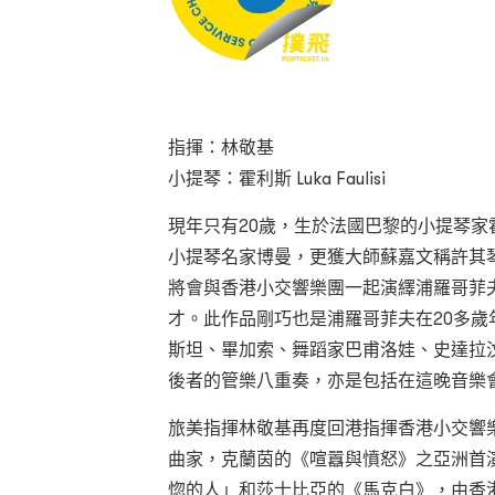
指揮：林敬基
小提琴：霍利斯 Luka Faulisi
現年只有20歲，生於法國巴黎的小提琴
小提琴名家博曼，更獲大師蘇嘉文稱許其
將會與香港小交響樂團一起演繹浦羅哥菲
才。此作品剛巧也是浦羅哥菲夫在20多歲
斯坦、畢加索、舞蹈家巴甫洛娃、史達拉
後者的管樂八重奏，亦是包括在這晚音樂
旅美指揮林敬基再度回港指揮香港小交響
曲家，克蘭茵的《喧囂與憤怒》之亞洲首
惚的人」和莎士比亞的《馬克白》，由香