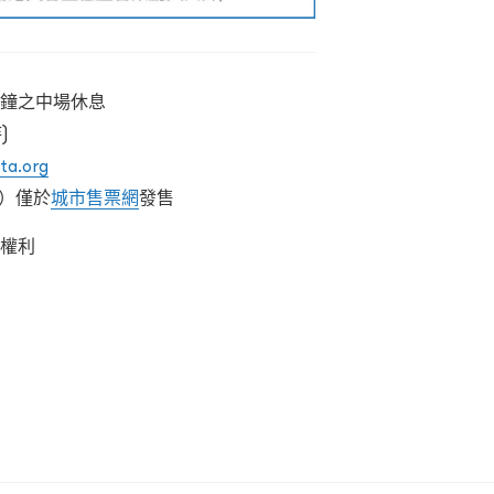
分鐘之中場休息
)
ta.org
位）僅於
城市售票網
發售
之權利