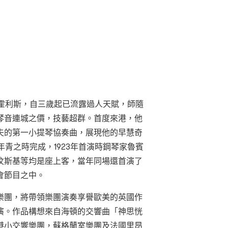
家霍利斯，自三歲起已流露過人天賦，師隨
琴音連城之價，技藝超群。首度來港，他
夫的第一小提琴協奏曲，展現他的早慧奇
年青之時完成，1923年首演時鋼琴家魯賓
汶斯基等均是座上客，當年同場還首演了
會節目之中。
樂團，將帶領樂團演奏享譽歐美的英國作
演。作品構想來自海頓的交響曲「神思恍
港小交響樂團，蘇格蘭室樂團及法國里昂