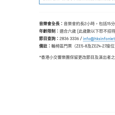
音樂會全長：
音樂會約長2小時，包括15
年齡限制：
適合六歲 (此歲數以下恕不招待
節目查詢：
2836 3336 /
info@hksinfoniet
備註：
輪椅區門票（ZE5-8及ZE24-27座
*香港小交響樂團保留更改節目及演出者