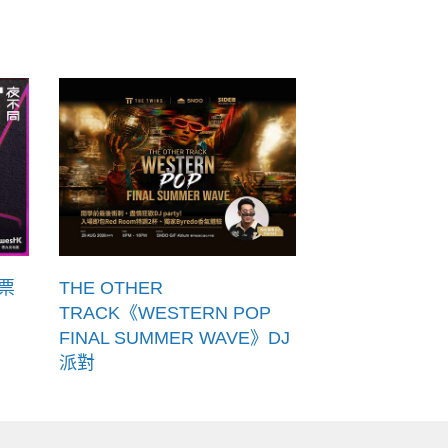
票
THE OTHER
TRACK《WESTERN POP
FINAL SUMMER WAVE》DJ
派對