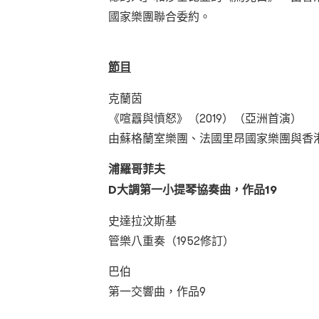
國家樂團聯合委約。
節目
克蘭茵
《喧囂與憤怒》（2019）（亞洲首演）
由蘇格蘭室樂團、法國里昂國家樂團與香
浦羅哥菲夫
D
大調第一小提琴協奏曲，作品
19
史達拉汶斯基
管樂八重奏（1952修訂）
巴伯
第一交響曲，作品9