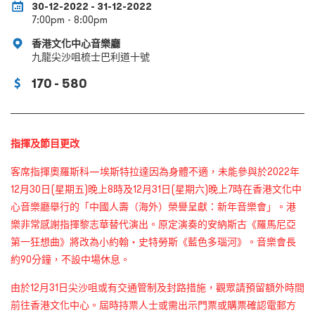
30-12-2022 - 31-12-2022
7:00pm - 8:00pm
香港文化中心音樂廳
九龍尖沙咀梳士巴利道十號
170 - 580
指揮及節目更改
客席指揮奧羅斯科—埃斯特拉達因為身體不適，未能參與於2022年
12月30日(星期五)晚上8時及12月31日(星期六)晚上7時在香港文化中
心音樂廳舉行的「中國人壽（海外）榮譽呈獻：新年音樂會」。
港
樂非常感謝指揮黎志華替代演出。原定演奏的安納斯古《羅馬尼亞
第一狂想曲》將改為小約翰・史特勞斯《藍色多瑙河》。音樂會長
約90分鐘，不設中場休息。
由於12月31日尖沙咀或有交通管制及封路措施，觀眾請預留額外時間
前往香港文化中心。屆時持票人士或需出示門票或購票確認電郵方