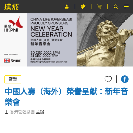
節目
主辦單位
關於撲飛
條款及細則
EN
音樂
中國人壽（海外）榮譽呈獻：新年音
樂會
由
香港管弦樂團
主辦