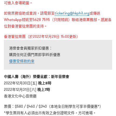
可進入會場範圍。
如需票務協助或查詢，請電郵至
ticketing@hkphil.org
或傳送
WhatsApp短訊至5628 7595（只限短訊）聯絡港樂票務部。感謝各
位對香港管弦樂團的支持。
香港管弦樂團（於2022年12月28日 15:00更新）
港樂會會員獨家折扣優惠：
購買任何正價門票即享85折優惠
優惠受條款約束
中國人壽（海外）榮譽呈獻：新年音樂會
2022年12月30日(五)
晚上8時
2022年12月31日(六)
晚上7時
香港文化中心音樂廳
票價：$580 / $460 / $340（本地全日制學生可享半價優惠*）
*學生票持有人必須出示有效之身份證明文件，方可進場。