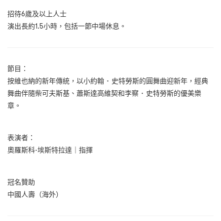
招待6歲及以上人士
演出長約1.5小時，包括一節中場休息。
節目：
按維也納的新年傳統，以小約翰 ･ 史特勞斯的圓舞曲迎新年，經典
舞曲伴隨柴可夫斯基、蕭斯達高維契和李察 ･ 史特勞斯的優美樂
章。
表演者：
奧羅斯科-埃斯特拉達｜指揮
冠名贊助
中國人壽（海外）