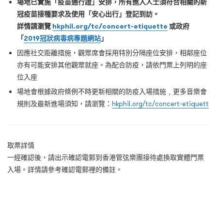
場地已實施「疫苗通行證」安排，所有進入人士須符合相關的新
冠疫苗接種要求及使用「安心出行」登記到訪。
詳情請瀏覽
hkphil.org/tc/concert-etiquette
或政府
「
2019冠狀病毒病專題網站
」
因應社交距離措施，觀眾席會採用特別分隔座位安排，相鄰座位
亦有可能安排其他觀眾就座。為配合防疫，請依門票上列明的座
位入座
場地會根據政府條例不時更新相關的防疫入場措施﹐更多音樂會
規則及最新進場須知，請瀏覽：
hkphil.org/tc/concert-etiquett
取票詳情
一經確認後，請出示確認電郵到香港管弦樂團接待處換取實體門票
入場。詳情請參考確認電郵裡的備註。