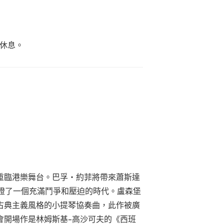
休息。
重臨港樂舞台。巴孚・約菲將帶來蕭斯達
證了一個充滿鬥爭和壓迫的時代。盧森堡
古典主義風格的小提琴協奏曲，此作被廣
會開場作是林姆斯基–高沙可夫的《西班