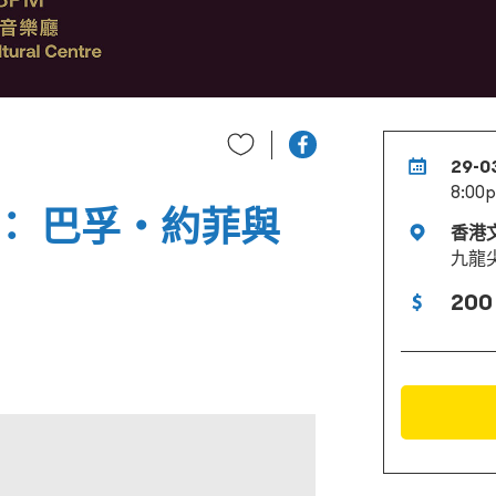
29-0
8:00
： 巴孚・約菲與
香港
九龍
200