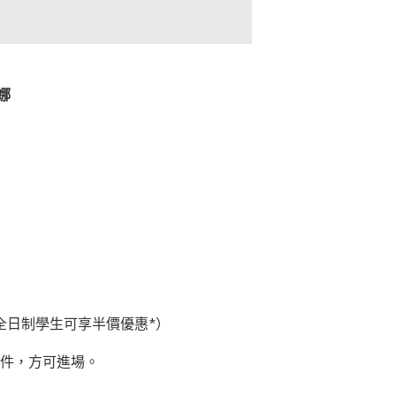
娜
全日制學生可享半價優惠
*
）
件，方可進場。