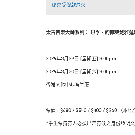
優惠受條款約束
太古音樂大師系列： 巴孚
・
約菲與鮑雅蓮
2024
年
3
月
29
日
(
星期五
) 8:00pm
2024
年
3
月
30
日
(
星期六
) 8:00pm
香港文化中心音樂廳
票價：$680 / $540 / $400 / $260
（本地
*
學生票持有人必須出示有效之身份證明文