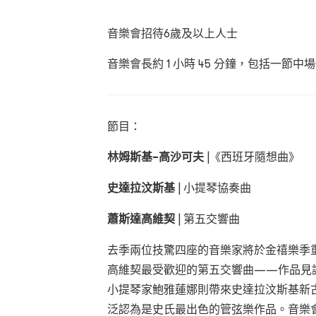
音樂會招待6
歲及以上人士
音樂會長約 1
小時
45
分鐘，包括一節中場
節目：
林姆斯基–高沙可夫
|
《西班牙隨想曲》
史達拉汶斯基
|
小提琴協奏曲
蕭斯達高維契
|
第五交響曲
去季兩位技驚四座的音樂家將於金禧樂季
高維契最受歡迎的第五交響曲——作品見
小提琴家鮑雅蓮娜則帶來史達拉汶斯基新
泛認為是史氏最出色的管弦樂作品。音樂