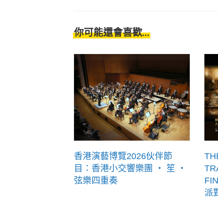
你可能還會喜歡...
香港演藝博覽2026伙伴節
TH
目：香港小交響樂團 ‧ 笙 ‧
TR
弦樂四重奏
FI
派