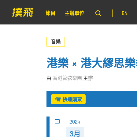
節目
主辦單位
EN
音樂
港樂 × 港大繆思樂
由
香港管弦樂團
主辦
快速購票
2024
3月