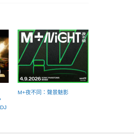
M+夜不同：聲景魅影
P
DJ