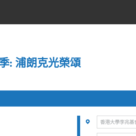
季: 浦朗克光榮頌