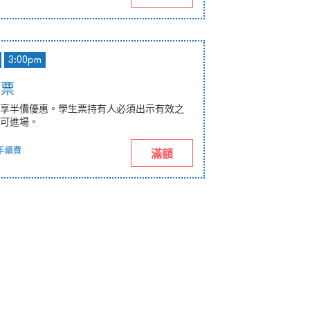
3:00pm
惠票
享半價優惠。學生票持有人必須出示有效之
可進場。
手續費
滿額