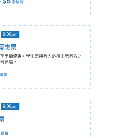
 $5
手續費
8:00pm
生優惠票
享半價優惠。學生票持有人必須出示有效之
可進場。
續費
8:00pm
價票
手續費