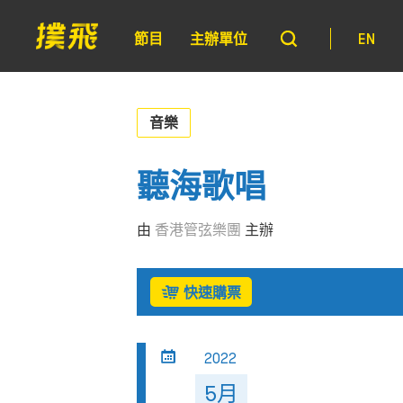
節目
主辦單位
EN
音樂
聽海歌唱
由
香港管弦樂團
主辦
快速購票
2022
5月