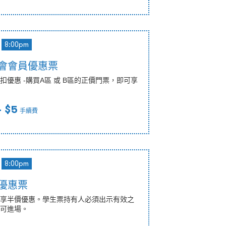
8:00pm
港樂會會員優惠票
優惠 -購買A區 或 B區的正價門票，即可享
 $5
手續費
8:00pm
生優惠票
享半價優惠。學生票持有人必須出示有效之
可進場。