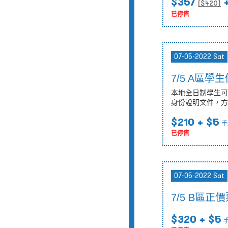
$357
+
($
420
)
已停售
07-05-2022 Sat
7/5 A區學
本地全日制學生可
身份證明文件，方
$210
+ $5
手
已停售
07-05-2022 Sat
7/5 B區正
$320
+ $5