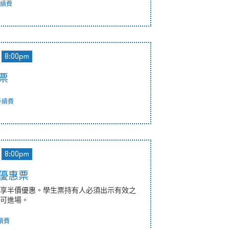
續費
8:00pm
價票
手續費
8:00pm
生優惠票
享半價優惠。學生票持有人必須出示有效之
可進場。
續費