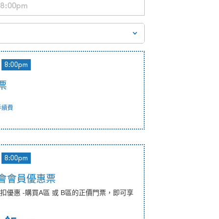
8:00pm
票
手續費
8:00pm
港樂會會員優惠票
優惠 -購買A區 或 B區的正價門票，即可享