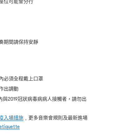
座位可能會分行
奏期間請保持安靜
內必須全程戴上口罩
作出調動
內與2019冠狀病毒病病人接觸者，請勿出
疫入場措施
﹐更多音樂會規則及最新進場
etiquette