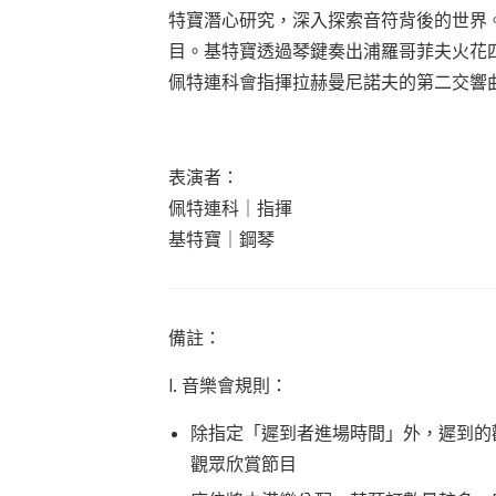
特寶潛心研究，深入探索音符背後的世界
目。基特寶透過琴鍵奏出浦羅哥菲夫火花
佩特連科會指揮拉赫曼尼諾夫的第二交響
表演者：
佩特連科｜指揮
基特寶｜鋼琴
備註：
I. 音樂會規則：
除指定「遲到者進場時間」外，遲到的
觀眾欣賞節目