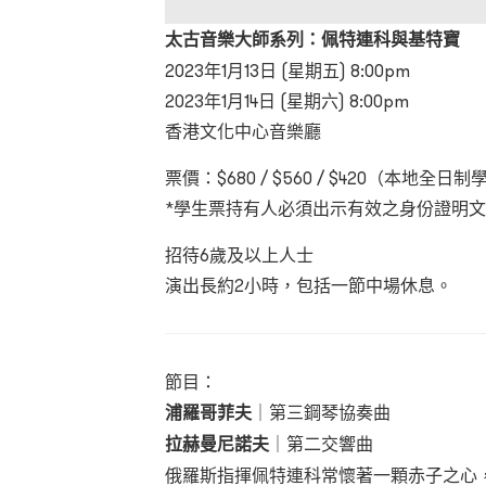
太古音樂大師系列：佩特連科與基特寶
2023年1月13日 (星期五) 8:00pm
2023年1月14日 (星期六) 8:00pm
香港文化中心音樂廳
票價：$680 / $560 / $420（本地全
*學生票持有人必須出示有效之身份證明
招待6歲及以上人士
演出長約2小時，包括一節中場休息。
節目：
浦羅哥菲夫
｜第三鋼琴協奏曲
拉赫曼尼諾夫
｜第二交響曲
俄羅斯指揮佩特連科常懷著一顆赤子之心