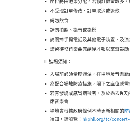
座位將由港樂分配。若預訂數量較多，
不受理訂單修改、訂單取消或退款
請勿飲食
請勿拍照、錄音或錄影
請關掉手提電話及其他電子裝置，及演
請留待整首樂曲完結後才報以掌聲鼓勵
II. 進場須知：
入場前必須量度體溫，在場地及音樂廳
為配合場地防疫措施，閣下之座位或需
若有發燒或感冒病徵者，及於過去14天
席音樂會
場地會根據政府條例不時更新相關的
防
須知，請瀏覽：
hkphil.org/tc/concert-