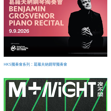
HKS獨奏會系列：葛羅夫納鋼琴獨奏會