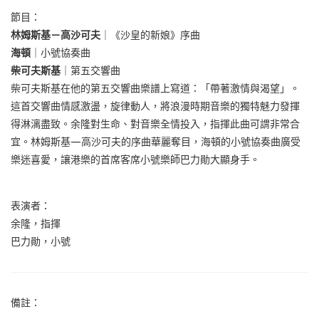
節目：
林姆斯基－高沙可夫
｜《沙皇的新娘》序曲
海頓
｜小號協奏曲
柴可夫斯基
｜第五交響曲
柴可夫斯基在他的第五交響曲樂譜上寫道：「帶著激情與渴望」。
這首交響曲情感激盪，旋律動人，將浪漫時期音樂的獨特魅力發揮
得淋漓盡致。余隆對生命、對音樂全情投入，指揮此曲可謂非常合
宜。林姆斯基—高沙可夫的序曲華麗奪目，海頓的小號協奏曲廣受
樂迷喜愛，讓港樂的首席客席小號樂師巴力勛大顯身手。
表演者：
余隆，指揮
巴力勛，小號
備註：