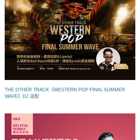
THE OTHER TRACK《WESTERN POP FINAL SUMMER
WAVE》DJ 派對