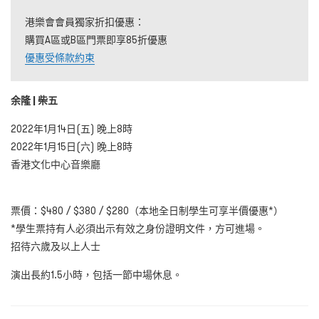
港樂會會員獨家折扣優惠：
購買A區或B區門票即享85折優惠
優惠受條款約束
余隆
|
柴
五
2022年1月14日(五) 晚上8時
2022年1月15日(六) 晚上8時
香港文化中心音樂廳
票價：$480 / $380 / $280（本地全日制學生可享半價優惠*）
*學生票持有人必須出示有效之身份證明文件，方可進場。
招待六歲及以上人士
演出長約1.5小時，包括一節中場休息。