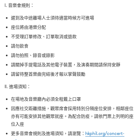
I. 音樂會規則：
遲到及中途離場人士須待適當時候方可進場
座位將由港樂分配
不受理訂單修改、訂單取消或退款
請勿飲食
請勿拍照、錄音或錄影
請關掉手提電話及其他電子裝置，及演奏期間請保持安靜
請留待整首樂曲完結後才報以掌聲鼓勵
II. 進場須知：
在場地及音樂廳內必須全程戴上口罩
因應社交距離措施，觀眾席會採用特別分隔座位安排，相鄰座位
亦有可能安排其他觀眾就座。為配合防疫，請依門票上列明的座
位入座
更多音樂會規則及進場須知，請瀏覽：
hkphil.org/concert-