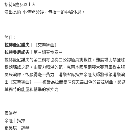
招待6歲及以上人士
演出長約1小時45分鐘，包括一節中場休息。
節目：
拉赫曼尼諾夫
｜
《交響舞曲》
拉赫曼尼諾夫
｜
第三鋼琴協奏曲
拉赫曼尼諾夫的第三鋼琴協奏曲公認極具挑戰性，難度堪比攀登珠
穆朗瑪峰之巔，由實力精湛的范．克萊本國際鋼琴大賽冠軍得主張
昊辰演繹，卻顯得毫不費力。港樂客席指揮余隆大師將帶領港樂演
出《交響舞曲》——被譽為拉赫曼尼諾夫最出色的管弦組曲，彰顯
其獨特的能量和精準的掌控力。
表演者：
余隆｜指揮
張昊辰｜鋼琴