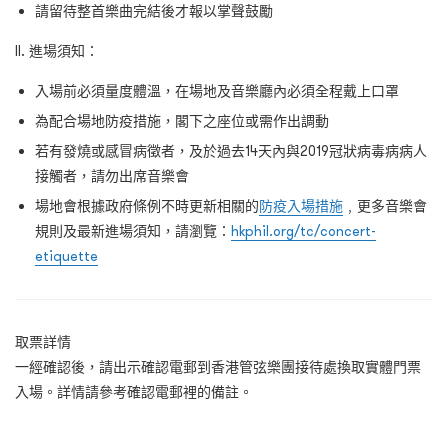
請留待整首樂曲完結後才報以掌聲鼓勵
II. 進場須知：
入場前必須量度體溫，在場地及音樂廳內必須全程戴上口罩
為配合場地防疫措施，閣下之座位或需作出調動
若有發燒或感冒病徵者，及於過去14天內與2019冠狀病毒病病人
接觸者，請勿出席音樂會
場地會根據政府條例不時更新相關的
防疫入場措施
﹐更多音樂會
規則及最新進場須知，請瀏覽：
hkphil.org/tc/concert-
etiquette
取票詳情
一經確認後，請出示確認電郵到香港管弦樂團接待處換取實體門票
入場。詳情請參考確認電郵裡的備註。