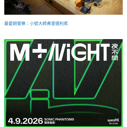
最愛銅管樂：小號大師弗里德利希