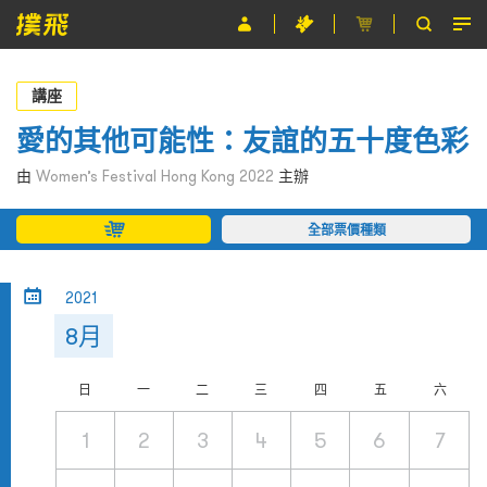
節目
講座
主辦單位
愛的其他可能性：友誼的五十度色彩
關於撲飛
由
Women’s Festival Hong Kong 2022
主辦
條款及細則
全部票價種類
EN
2021
8月
日
一
二
三
四
五
六
1
2
3
4
5
6
7