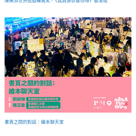
陳樂添世界巡迴棟篤笑 -《我真係恭喜你呀》香港站
書頁之間的對話：繪本聊天室