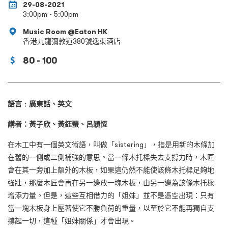
29-08-2021
3:00pm - 5:00pm
Music Room @Eaton HK
香港九龍彌敦道380號逸東酒店
80 - 100
語言﹕廣東話、英文
講者：黃子欣、黃鈺螢、呂穎恆
在木工中有一個英文術語，叫做「sistering」，指是用新的木條加
在舊的一側或二側補強的意思。當一條木托樑失去支撐力時，木匠
會在其一旁加上額外的木板，如果這仍然不能使該條木托樑足夠地
強壯，那麼木匠會再在另一邊放一塊木板，由另一邊為該條木托樑
增添力量。但是，這些互相借力的「姐妹」並不是憑空出現：只有
當一塊木板身上壓著使它不勝負荷的重量，以至於它不能再獨自支
撐起一切，這種「姐妹關係」才會出現。