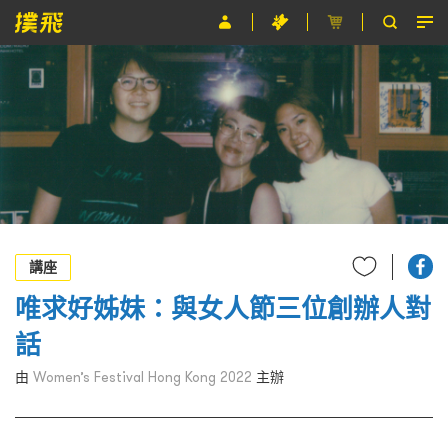
節目
主辦單位
關於撲飛
條款及細則
EN
講座
唯求好姊妹：與女人節三位創辦人對
話
由
Women’s Festival Hong Kong 2022
主辦