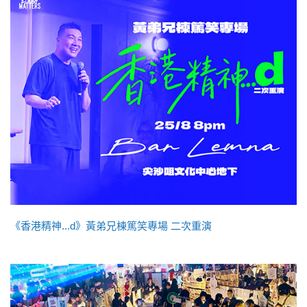
《香港精神...d》黃弟兄棟篤笑專場 二次重演