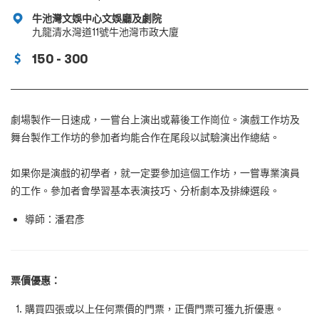
牛池灣文娛中心文娛廳及劇院
九龍清水灣道11號牛池灣市政大廈
150 - 300
劇場製作一日速成，一嘗台上演出或幕後工作崗位。演戲工作坊及
舞台製作工作坊的參加者均能合作在尾段以試驗演出作總結。
如果你是演戲的初學者，就一定要參加這個工作坊，一嘗專業演員
的工作。參加者會學習基本表演技巧、分析劇本及排練選段。
導師：潘君彥
票價優惠：
購買四張或以上任何票價的門票，正價門票可獲九折優惠。