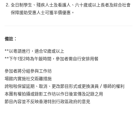
全日制學生、殘疾人士及看護人、六十歲或以上長者及綜合社會
保障援助受惠人士可獲半價優惠。
備註：
**
以粵語進行，適合
12
歲或以上
**
下午
1
至
2
時為午飯時間，參加者需自行安排用餐
參加者將分組參與工作坊
場館内實施社交距離措施
誇啦啦保留延期、取消、更改節目形式或更換演員
/
導師的權利
本團有權拍攝或錄影工作坊以作日後宣傳及記錄之用
節目內容並不反映香港特別行政區政府的意見