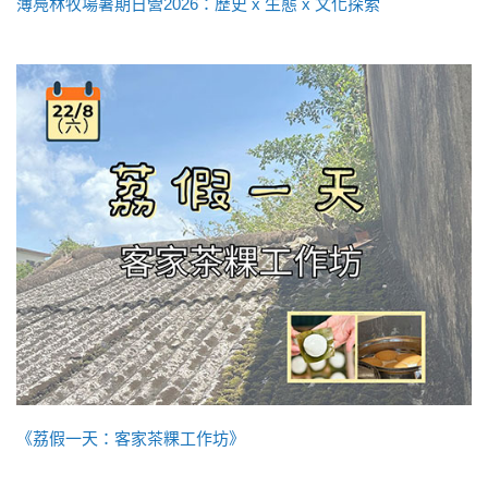
薄鳧林牧場暑期日營2026：歷史 x 生態 x 文化探索
《荔假一天：客家茶粿工作坊》