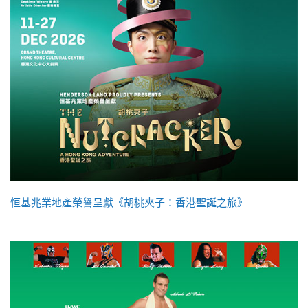
恒基兆業地產榮譽呈獻《胡桃夾子：香港聖誕之旅》