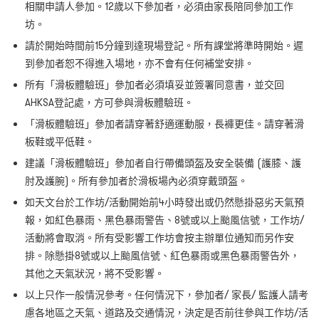
相關申請人參加。12歲以下參加者，必須由家長陪同參加工作
坊。
請於開始時間前15分鐘到達現場登記。所有課堂將準時開始。遲
到參加者恕不得進入場地，亦不會有任何補堂安排。
所有「滑板體驗班」參加者必須填妥並簽署同意書，並交回
AHKSA登記處，方可參與滑板體驗班。
「滑板體驗班」參加者請穿著舒適運動服，長褲更佳。請穿著滑
板鞋或平低鞋。
建議「滑板體驗班」參加者自行帶備頭盔及安全裝備 (護膝、護
肘及護腕)。所有參加者於滑板場內必須穿戴頭盔。
如天文台於工作坊/活動開始前4小時發出或仍然懸掛惡劣天氣預
報，如紅色暴雨、黑色暴雨警告、8號或以上颱風信號，工作坊/
活動將會取消。所有受影響工作坊會按主辦單位通知而另作安
排。除懸掛8號或以上颱風信號、紅色暴雨或黑色暴雨警告外，
其他之天氣狀況，將不受影響。
以上只作一般情況參考。任何情況下，參加者/ 家長/ 監護人請考
慮各地區之天氣、道路及交通情況，決定是否前往參與工作坊/活