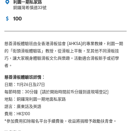
利園一期私家路
銅鑼灣希慎道33號
100
慈善滑板體驗班由全香港滑板協會 (AHKSA)的專業教練，利園一期
的「街頭滑板體驗區」教授，從滑板上平衡，至其他不同滑板技
巧，讓大家親身體驗滑板文化與樂趣。活動適合滑板新手或初學
者。
慈善滑板體驗班詳情：
日期：11月26日及27日
每節時間：30分鐘 (請於開始時間前15分鐘到達現場登記)
地點：銅鑼灣利園一期地面私家路
語言：廣東話及英語
費用：HK$100
*參加費用扣除報名平台手續費後，收益將捐贈予啟勵扶青會。