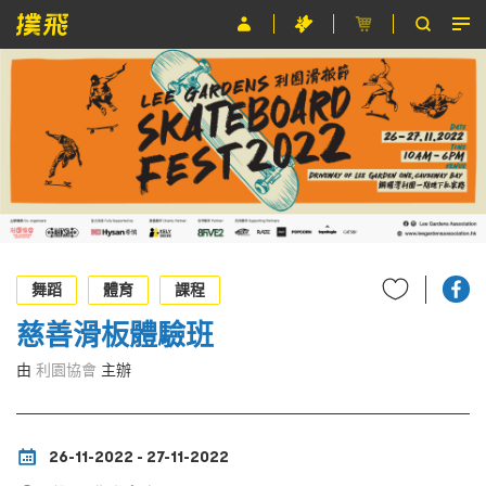
節目
主辦單位
關於撲飛
條款及細則
EN
舞蹈
體育
課程
慈善滑板體驗班
由
利園協會
主辦
26-11-2022 - 27-11-2022