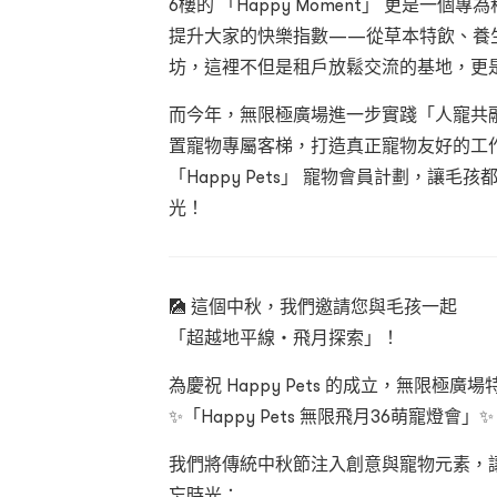
6樓的 「Happy Moment」 更是一
提升大家的快樂指數——從草本特飲、養
坊，這裡不但是租戶放鬆交流的基地，更
而今年，無限極廣場進一步實踐「人寵共
置寵物專屬客梯，打造真正寵物友好的工
「Happy Pets」 寵物會員計劃，讓
光！
🎑 這個中秋，我們邀請您與毛孩一起
「超越地平線・飛月探索」！
為慶祝 Happy Pets 的成立，無限極廣場
✨「Happy Pets 無限飛月36萌寵燈會」✨
我們將傳統中秋節注入創意與寵物元素，
忘時光：