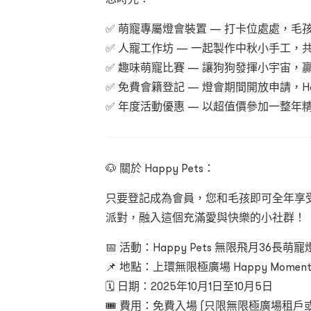
✅ 萌寵專屬燈會裝置 — 打卡位處處，
✅ 人寵工作坊 — 一起製作中秋小手工，
✅ 趣味萌寵比賽 — 讓狗狗發揮小宇宙，
✅ 免費會籍登記 — 燈會期間開放申請，Ha
✅ 年度活動優惠 — 以超值價參加一整年
🐶 關於 Happy Pets：
只要登記成為會員，您和毛孩即可全年享
派對，融入這個充滿愛與快樂的小社群！
📅 活動：Happy Pets 無限飛月36⾧萌
📌 地點：上環無限極廣場 Happy Momen
🗓 日期：2025年10月1日至10月5日
🎟 費用：免費入場 (只限無限極廣場租戶或 Ha