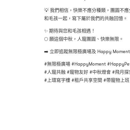
💡 我們相信，快樂不應分種類，團圓不
和毛孩一起，寫下屬於我們的共融回憶。
✨ 期待與您和毛孩相遇！
🌕 願這個中秋，人寵團圓、快樂無限。
➡️ 立即追蹤無限極廣場及 Happy Mom
#無限極廣場 #HappyMoment #HappyPe
#人寵共融 #寵物友好 #中秋燈會 #飛月探
#上環寫字樓 #租戶共享空間 #帶寵物上班