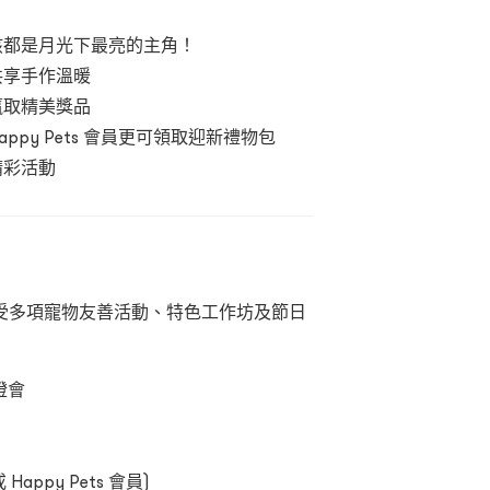
毛孩都是月光下最亮的主角！
共享手作溫暖
贏取精美獎品
ppy Pets 會員更可領取迎新禮物包
精彩活動
受多項寵物友善活動、特色工作坊及節日
寵燈會
t
ppy Pets 會員)