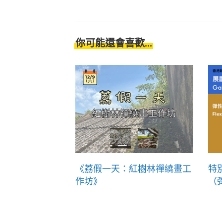
你可能還會喜歡...
《荔假一天：紅樹林禪繞畫工
特
作坊》
（