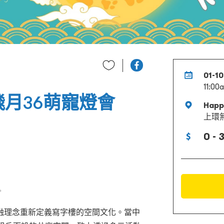
01-10
11:00
無限飛月36萌寵燈會
Happ
上環
0 - 
✨
融理念重新定義寫字樓的空間文化。當中