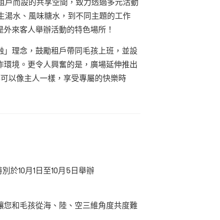
個專為租戶而設的共享空間，致力透過多元活動
生湯水、風味糖水，到不同主題的工作
是外來客人舉辦活動的特色場所！
融」理念，鼓勵租戶帶同毛孩上班，並設
作環境。更令人興奮的是，廣場延伸推出
毛孩都可以像主人一樣，享受專屬的快樂時
特別於10月1日至10月5日舉辦
讓您和毛孩從海、陸、空三維角度共度難