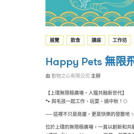
展覽
飲食
講座
工作坊
Happy Pets 
由
動物之心有限公司
主辦
【上環無限極廣場・人寵共融新世代】
🐾 與毛孩一起工作、玩耍、過中秋！🌕
── 這裡不只是商廈，更是快樂的發散地 
位於上環的無限極廣場，一直以創新和共