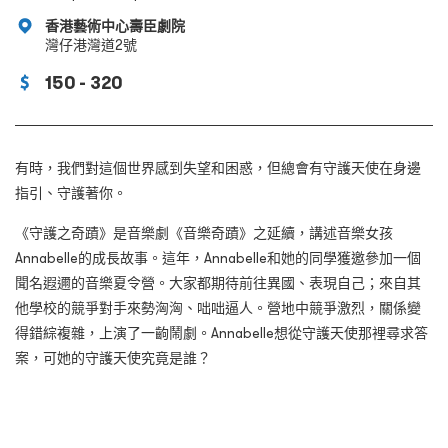
香港藝術中心壽臣劇院
灣仔港灣道2號
150 - 320
有時，我們對這個世界感到失望和困惑，但總會有守護天使在身邊
指引、守護著你。
《守護之奇蹟》是音樂劇《音樂奇蹟》之延續，講述音樂女孩
Annabelle
的成長故事。
這年，Annabelle和她的同學獲邀參加一個
聞名遐邇的音樂夏令營。大家都期待前往異國、表現自己；來自其
他學校的競爭對手來勢洶洶、咄咄逼人。營地中競爭激烈，關係變
得錯綜複雜，上演了一齣鬧劇。Annabelle
想從守護天使那裡尋求答
案，可她的守護天使究竟是誰？