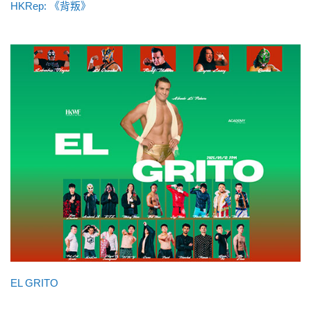
HKRep: 《背叛》
EL GRITO