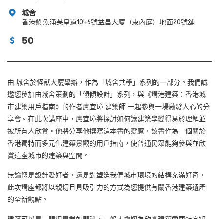
城舍
香港鰂魚涌英皇道1046號益昌大廈（東內庭）地面20號舖
50
由 城舍於怪獸大廈舉辦，作為「城舍共學」系列的一部分。我們誠
邀您參加由城舍策劃的「傾傾設計」系列，與《講港建築：香港城
市建築用戶指南》的作者盧宜璋 建築師 一起參與一場啟發人心的分
享會。在此次講座中，盧宜璋將探討如何讓建築學變得易於理解並
被所有人欣賞。他將分享他撰寫這本書的靈感，該書作為一個關於
香港獨特而多元化建築景觀的用戶指南，使普通民眾能夠參與並欣
賞這座城市的建築與空間。
無論您是設計愛好者，還是對塑造我們城市環境的結構充滿好奇，
此次講座都將以親切且具吸引力的方式為您提供有關香港建築遺產
的全新觀點。