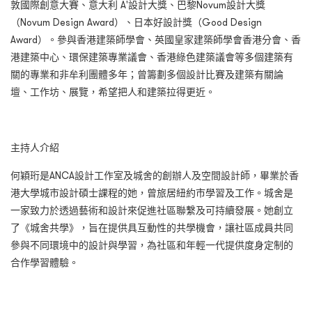
敦國際創意大賽、意大利 A'設計大獎、巴黎Novum設計大獎
（Novum Design Award）、日本好設計獎（Good Design
Award）。參與香港建築師學會、英國皇家建築師學會香港分會、香
港建築中心、環保建築專業議會、香港綠色建築議會等多個建築有
關的專業和非牟利團體多年；曾籌劃多個設計比賽及建築有關論
壇、工作坊、展覽，希望把人和建築拉得更近。
主持人介紹
何穎珩是ANCA設計工作室及城舍的創辦人及空間設計師，畢業於香
港大學城市設計碩士課程的她，曾旅居紐約市學習及工作。城舍是
一家致力於透過藝術和設計來促進社區聯繫及可持續發展。她創立
了《城舍共學》，旨在提供具互動性的共學機會，讓社區成員共同
參與不同環境中的設計與學習，為社區和年輕一代提供度身定制的
合作學習體驗。