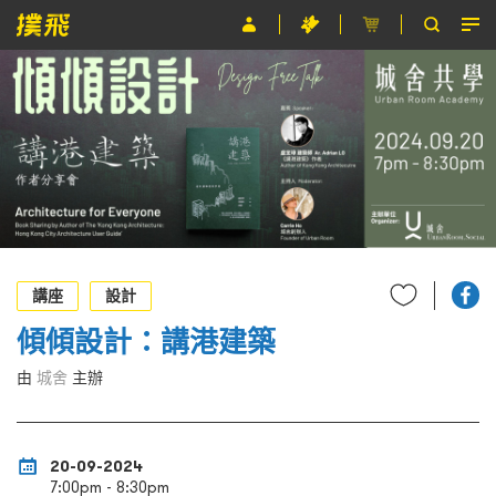
節目
主辦單位
關於撲飛
條款及細則
EN
講座
設計
傾傾設計：講港建築
由
城舍
主辦
20-09-2024
7:00pm - 8:30pm