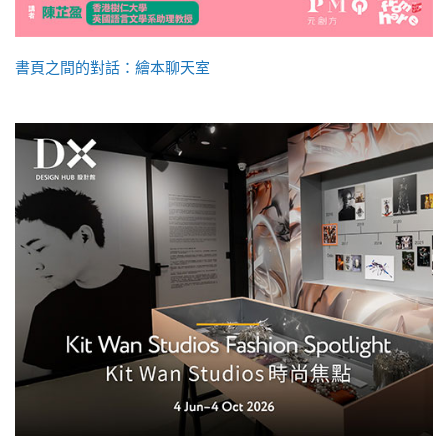
書頁之間的對話：繪本聊天室