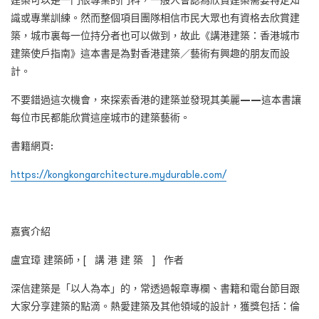
建築可以是一門很專業的門科，一般人會認為欣賞建築需要特定知
識或專業訓練。然而整個項目團隊相信市民大眾也有資格去欣賞建
築，城市裏每一位持分者也可以做到，故此《講港建築：香港城市
建築使戶指南》這本書是為對香港建築／藝術有興趣的朋友而設
計。
不要錯過這次機會，來探索香港的建築並發現其美麗
——
這本書讓
每位市民都能欣賞這座城市的建築藝術。
書籍網頁:
https://kongkongarchitecture.mydurable.com/
嘉賓介紹
盧宜璋 建築師，[ 講 港 建 築 ] 作者
深信建築是「以人為本」的，常透過報章專欄、書籍和電台節目跟
大家分享建築的點滴。熱愛建築及其他領域的設計，獲獎包括：倫