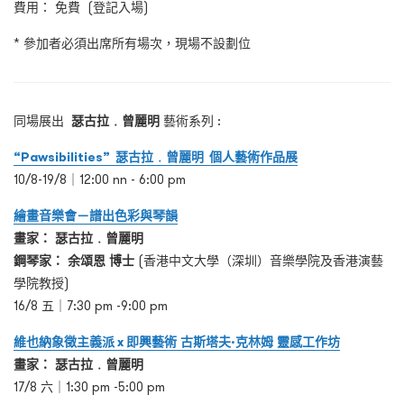
費用： 免費 (登記入場)
* 參加者必須出席所有場次，現場不設劃位
同場展出
瑟古拉﹒曾麗明
藝術系列 :
“Pawsibilities”
瑟古拉﹒曾麗明
個人藝術作品展
10/8-19/8｜12:00 nn - 6:00 pm
繪畫音樂會－譜出色彩與琴韻
畫家：
瑟古拉﹒曾麗明
鋼琴家：
余頌恩
博士
(香港中文大學（深圳）音樂學院及香港演藝
學院教授)
16/8 五｜7:30 pm -9:00 pm
維也納象徵主義派
x
即興藝術
古斯塔夫
·
克林姆
靈感工作坊
畫家：
瑟古拉﹒曾麗明
17/8 六｜1:30 pm -5:00 pm