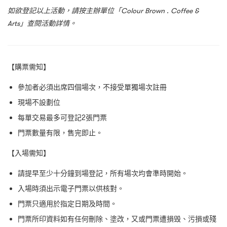
如欲登記以上活動，請按主辦單位「
Colour Brown . Coffee &
Arts
」查閱活動詳情。
【購票需知】
參加者必須出席四個場次，不接受單獨場次註冊
現場不設劃位
每單交易最多可登記2張門票
門票數量有限，售完即止。
【入場需知】
請提早至少十分鐘到場登記，所有場次均會準時開始。
入場時須出示電子門票以供核對。
門票只適用於指定日期及時間。
門票所印資料如有任何刪除、塗改，又或門票遭損毁、污損或殘