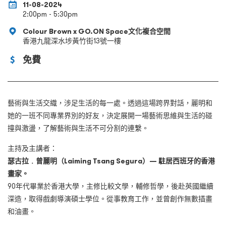
11-08-2024
2:00pm - 5:30pm
Colour Brown x GO.ON Space文化複合空間
香港九龍深水埗黃竹街13號一樓
免費
藝術與生活交織，涉足生活的每一處。透過這場跨界對話，麗明和
她的一班不同專業界別的好友，決定展開一場藝術思維與生活的碰
撞與激盪，了解藝術與生活不可分割的連繫。​
主持及主講者：
瑟古拉﹒曾麗明（
Laiming Tsang Segura
）
—
駐居西班牙的香港
畫家。
90年代畢業於香港大學，主修比較文學，輔修哲學，後赴英國繼續
深造，取得戲劇導演碩士學位。從事教育工作，並曾創作無數插畫
和油畫。