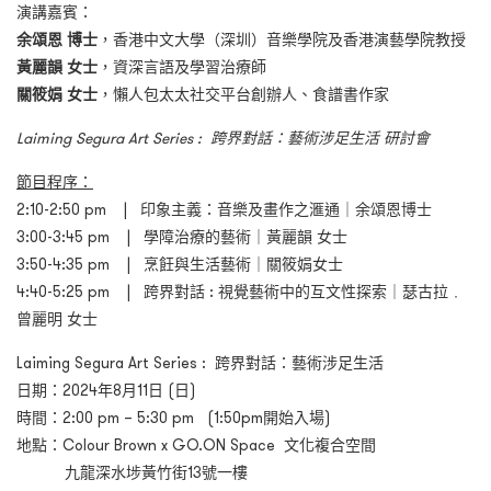
演講嘉賓：
余頌恩
博士
，香港中文大學（深圳）音樂學院及香港演藝學院教授
黃麗韻
女士
，資深言語及學習治療師
關筱娟
女士
，懶人包太太社交平台創辦人、食譜書作家
Laiming Segura Art Series :
跨界對話：藝術涉足生活
研討會
節目程序：
2:10-2:50 pm | 印象主義：音樂及畫作之滙通｜余頌恩博士
3:00-3:45 pm | 學障治療的藝術｜黃麗韻 女士
3:50-4:35 pm | 烹飪與生活藝術｜關筱娟女士
4:40-5:25 pm | 跨界對話 : 視覺藝術中的互文性探索｜瑟古拉﹒
曾麗明 女士
Laiming Segura Art Series : 跨界對話：藝術涉足生活
日期：2024年8月11日 (日)
時間：2:00 pm – 5:30 pm (1:50pm開始入場)
地點：Colour Brown x GO.ON Space 文化複合空間
九龍深水埗黃竹街13號一樓