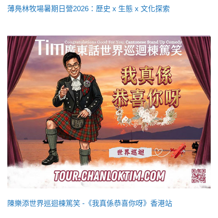
薄鳧林牧場暑期日營2026：歷史 x 生態 x 文化探索
陳樂添世界巡迴棟篤笑 -《我真係恭喜你呀》香港站