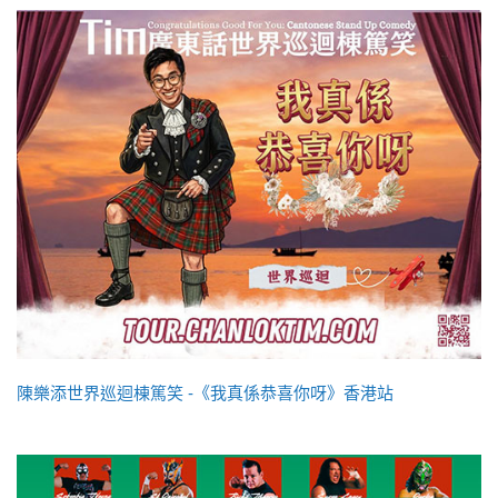
陳樂添世界巡迴棟篤笑 -《我真係恭喜你呀》香港站