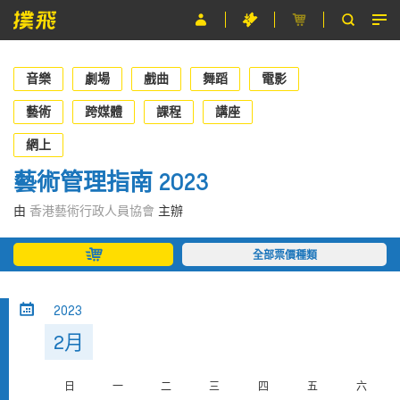
節目
音樂
劇場
戲曲
舞蹈
電影
主辦單位
藝術
跨媒體
課程
講座
關於撲飛
網上
藝術管理指南 2023
條款及細則
由
香港藝術行政人員協會
主辦
EN
全部票價種類
2023
2月
日
一
二
三
四
五
六