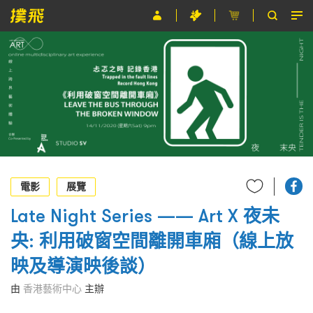
節目
主辦單位
關於撲飛
條款及細則
EN
電影
展覽
Late Night Series —— Art X 夜未
央: 利用破窗空間離開車廂（線上放
映及導演映後談）
由
香港藝術中心
主辦