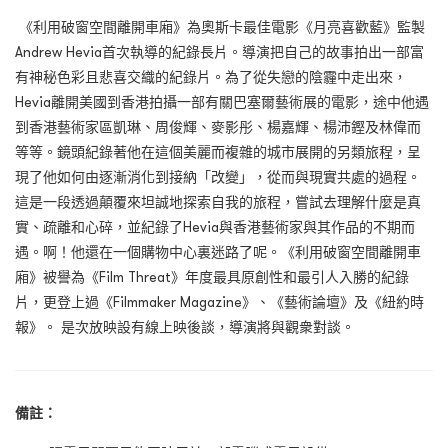
《利用破窗空間離開車廂》為奧斯卡最佳電影《月亮喜歡藍》監製
Andrew Hevia首次執導的紀錄長片。導演把自己的故事拍出一部富
有神秘色彩且悲喜交織的紀錄片。為了從失戀的陰霾中走出來，
Hevia離開美國到香港拍攝一部有關巴塞爾藝術展的電影，途中他遇
到香港藝術家區凱琳、周俊輝、麥影彤、楊嘉輝、楊沛鏗及林偉而
等等。鏡頭紀錄著他在這個美麗而複雜的城市展開的另類旅程，呈
現了他如何由逐漸消化到接納「改變」，從而與現實共處的過程。
這是一段透過顛覆來坦誠地探索自我的旅程，嘗試去理解什麼是真
實、疏離和心碎，並紀錄了Hevia與香港藝術家與其作品的不期而
遇。啊！他還在一個購物中心裏迷路了呢。《利用破窗空間離開車
廂》被譽為《Film Threat》年度最具原創性和最引人入勝的紀錄
片，更登上過《Filmmaker Magazine》、《藝術論壇》及《紐約時
報》。 是次放映設有線上映後談，導演將與觀衆對談。
備註：