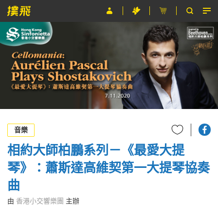
節目
主辦單位
關於撲飛
條款及細則
EN
音樂
相約大師柏鵬系列－《最愛大提
琴》：蕭斯達高維契第一大提琴協奏
曲
由
香港小交響樂團
主辦