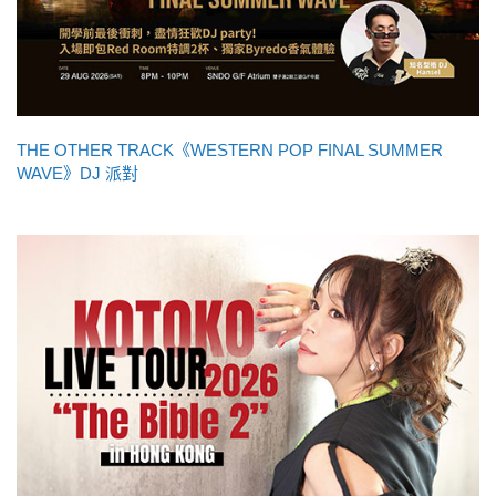
THE OTHER TRACK《WESTERN POP FINAL SUMMER
WAVE》DJ 派對