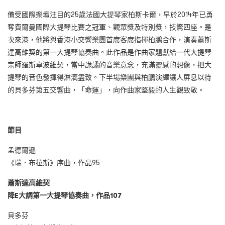
備受國際樂壇注目的25歲法國大提琴家柏斯卡爾，早於2014年已勇
奪費爾曼國際大提琴比賽之冠軍、觀眾獎及特別獎，技驚四座。是
次來港，他將與香港小交響樂團首席客席指揮柏鵬合作，演奏蕭斯
達高維契的第一大提琴協奏曲。此作品是作曲家題獻給一代大提琴
宗師羅斯卓波維契，當中詭譎的音樂意念，充滿靈感的想像，把大
提琴的音色發揮得淋漓盡致。下半場樂團與柏鵬演繹讓人屏息以待
的貝多芬第五交響曲，「命運」，向作曲家堅毅的人生觀致敬。
節目
孟德爾遜
《瑞．布拉斯》序曲，作品95
蕭斯達高維契
降
E
大調第一大提琴協奏曲
，
作品
107
貝多芬