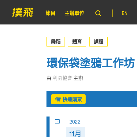
節目
主辦單位
EN
舞蹈
體育
課程
環保袋塗鴉工作坊
由
利園協會
主辦
快速購票
2022
11月