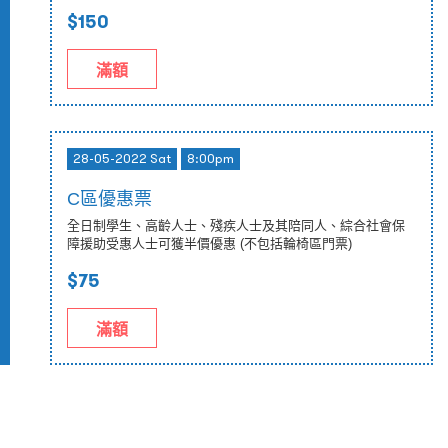
$150
滿額
28-05-2022 Sat
8:00pm
C區優惠票
全日制學生、高齡人士、殘疾人士及其陪同人、綜合社會保
障援助受惠人士可獲半價優惠 (不包括輪椅區門票)
$75
滿額