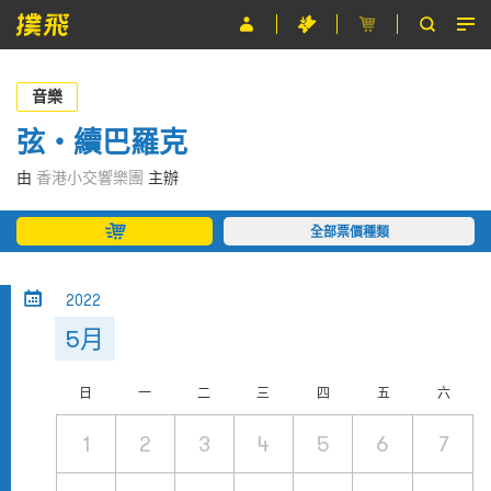
節目
音樂
主辦單位
弦‧續巴羅克
關於撲飛
由
香港小交響樂團
主辦
條款及細則
全部票價種類
EN
2022
5月
日
一
二
三
四
五
六
1
2
3
4
5
6
7