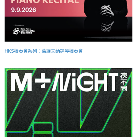
HKS獨奏會系列：葛羅夫納鋼琴獨奏會