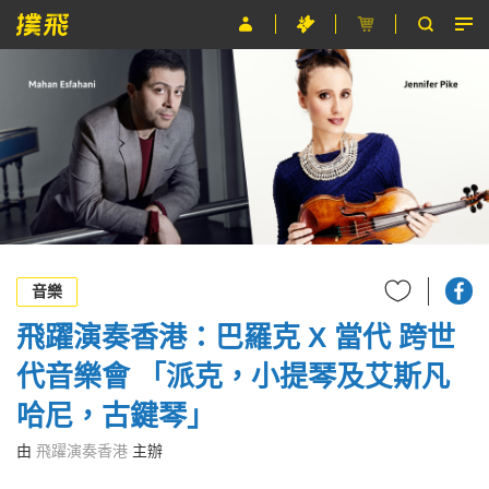
節目
主辦單位
關於撲飛
條款及細則
EN
音樂
飛躍演奏香港：巴羅克 Χ 當代 跨世
代音樂會 「派克，小提琴及艾斯凡
哈尼，古鍵琴」
由
飛躍演奏香港
主辦