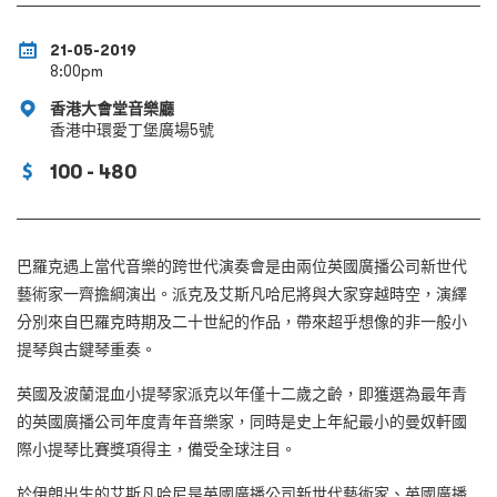
21-05-2019
8:00pm
香港大會堂音樂廳
香港中環愛丁堡廣場5號
100 - 480
巴羅克遇上當代音樂的跨世代演奏會是由兩位英國廣播公司新世代
藝術家一齊擔綱演出。派克及艾斯凡哈尼將與大家穿越時空，演繹
分別來自巴羅克時期及二十世紀的作品，帶來超乎想像的非一般小
提琴與古鍵琴重奏。
英國及波蘭混血小提琴家派克以年僅十二歲之齡，即獲選為最年青
的英國廣播公司年度青年音樂家，同時是史上年紀最小的曼奴軒國
際小提琴比賽獎項得主，備受全球注目。
於伊朗出生的艾斯凡哈尼是英國廣播公司新世代藝術家、英國廣播