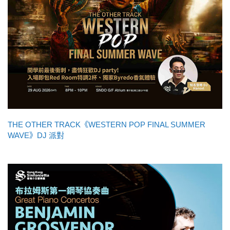
THE OTHER TRACK《WESTERN POP FINAL SUMMER
WAVE》DJ 派對