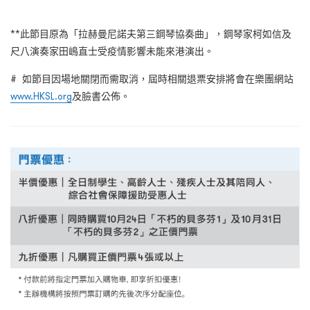
**此節目原為「拉赫曼尼諾夫第三鋼琴協奏曲」，鋼琴家柯如信及
尺八演奏家田嶋直士受疫情影響未能來港演出。
# 如節目因場地關閉而需取消，屆時相關退票安排將會在樂團網站
www.HKSL.org
及臉書公佈。