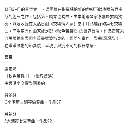
10月24日的音樂會上，樂團將在指揮蘇柏軒的帶領下獻演兩首貝多
芬的經典之作，包括第三鋼琴協奏曲，由本地鋼琴家李嘉齡擔綱獨
奏，以及收錄在大熱日劇《交響情人夢》當中耳熟能詳的第七交響
曲。同場更有作曲家盧定彰《秋色若舞II》的世界首演，作品靈感來
自美國抽象表現主義畫家波洛克的一幅同名畫作，樂曲隱隱透出一
種躍躍欲動的節奏感，呈現了與別不同的秋日意景。
節目
盧定彰
《秋色若舞 II》（世界首演）
由香港小交響樂團委約
貝多芬
C小調第三鋼琴協奏曲，作品37
貝多芬
A大調第七交響曲，作品92