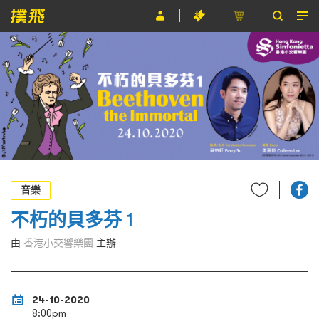
節目
主辦單位
關於撲飛
條款及細則
EN
音樂
不朽的貝多芬 1
由
香港小交響樂團
主辦
24-10-2020
8:00pm