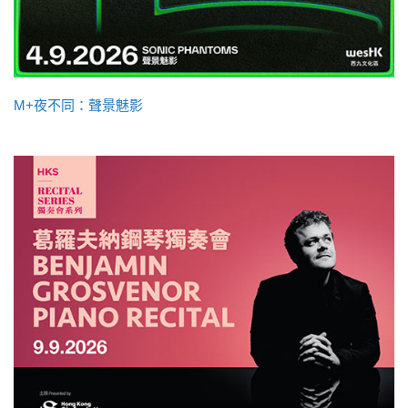
M+夜不同：聲景魅影