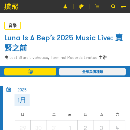
節目
音樂
主辦單位
Luna Is A Bep’s 2025 Music Live: 賣
腎之前
關於撲飛
由
Lost Stars Livehouse
,
Terminal Records Limited
主辦
條款及細則
全部票價種類
EN
2025
1月
日
一
二
三
四
五
六
29
30
31
1
2
3
4