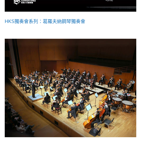
HKS獨奏會系列：葛羅夫納鋼琴獨奏會