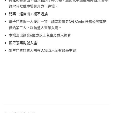
為免影響演出，觀眾務請準時入場。遲到或中途離場的觀眾須待
適當時候或中場休息方可進場。
門票一經售出，概不退換
電子門票限一人使用一次。請勿將票券QR Code 任意公開或提
供給第三人，以防遭人冒領入場。
本場演出適合6歲或以上兒童及成人觀看
觀眾憑票對號入座
學生門票持票人需在入場時出示有效學生證