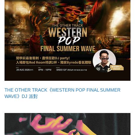
THE OTHER TRACK《WESTERN POP FINAL SUMMER
WAVE》DJ 派對