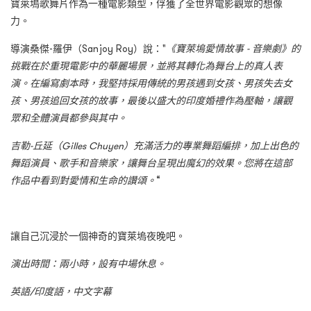
寶萊塢歌舞片作為一種電影類型，俘獲了全世界電影觀眾的想像
力。
導演桑傑-羅伊（Sanjoy Roy）說："
《寶萊塢愛情故事
-
音樂劇》的
挑戰在於重現電影中的華麗場景，並將其轉化為舞台上的真人表
演。在編寫劇本時，我堅持採用傳統的男孩遇到女孩、男孩失去女
孩、男孩追回女孩的故事，最後以盛大的印度婚禮作為壓軸，讓觀
眾和全體演員都參與其中。
吉勒
-
丘延（
Gilles Chuyen
）充滿活力的專業舞蹈編排，加上出色的
舞蹈演員、歌手和音樂家，讓舞台呈現出魔幻的效果。您將在這部
作品中看到對愛情和生命的讚頌。
“
讓自己沉浸於一個神奇的寶萊塢夜晚吧。
演出時間：兩小時，設有中場休息。
英語
/
印度語，中文字幕