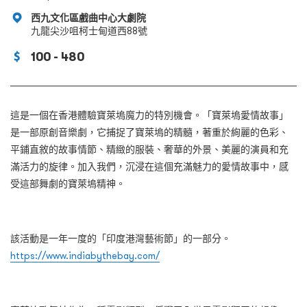
西九文化區戲曲中心大劇院
九龍尖沙咀柯士甸道西88號
100 - 480
這是一個在香港體驗寶萊塢魔力的特別機會。「寶萊塢愛情故事」
是一部原創音樂劇，它捕捉了寶萊塢的精髓，著重於絢麗的色彩、
平鋪直敘的故事情節、精緻的服裝、奢華的外景、美麗的演員和充
滿活力的旋律。加入我們，沉浸在這個充滿魅力的愛情故事中，感
受這部舞劇的寶萊塢精神。
該活動是一年一度的「印度港灣藝術節」的一部分。
https://www.indiabythebay.com/