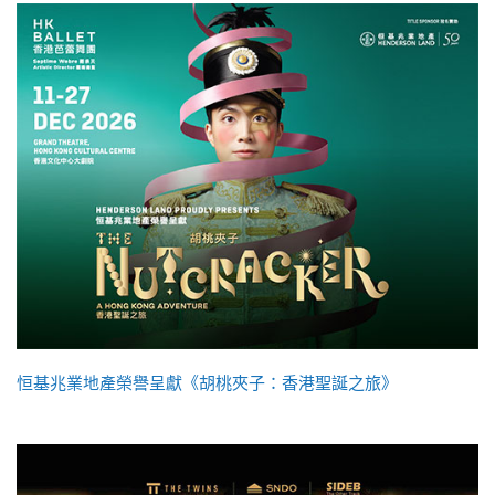
恒基兆業地產榮譽呈獻《胡桃夾子：香港聖誕之旅》