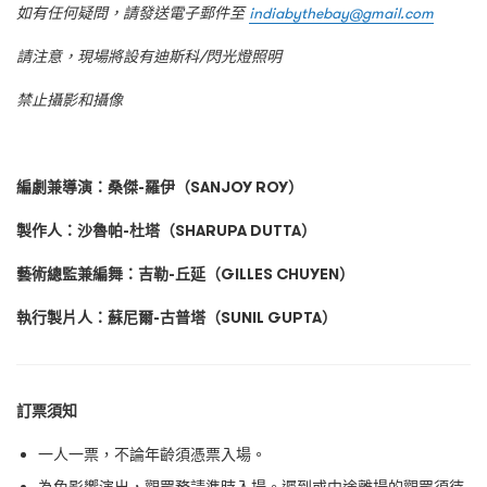
如有任何疑問，請發送電子郵件至
indiabythebay@gmail.com
請注意，現場將設有迪斯科
/
閃光燈照明
禁止攝影和攝像
編劇兼導演：桑傑
-
羅伊
（
SANJOY ROY
）
製作人：沙魯帕
-
杜塔
（
SHARUPA DUTTA
）
藝術總監兼編舞：吉勒
-
丘延（
GILLES CHUYEN
）
執行製片人：蘇尼爾
-
古普塔
（
SUNIL GUPTA
）
訂票須知
一人一票，不論年齡須憑票入場。