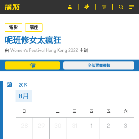
節目
電影
講座
主辦單位
呢班修女太瘋狂
關於撲飛
由
Women’s Festival Hong Kong 2022
主辦
條款及細則
全部票價種類
EN
2019
8月
日
一
二
三
四
五
六
28
29
30
31
1
2
3