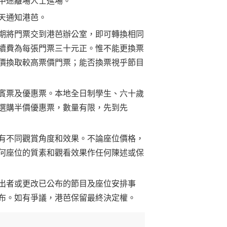
中途離場人士進場。
天通知港芭
。
期將門票交到港芭辦公室，即可轉換相同
續費為每張門票三十元正。惟不能更換票
價換取較高票價門票；能否換票視乎節目
賓票及優惠票
。
本地全日制學生、六十
歲
選購半價優惠票，數量有限，先到先
有不同觀賞角度和效果。不論座位價格，
何座位的質素和觀看效果作任何陳述或保
出者或更改已公布的節目及座位安排事
布。如有爭議，港芭保留最終決定權。