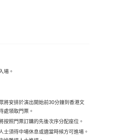
入場。
眾將安排於演出開始前
30
分鐘到香港文
待處領取門票。
將按照門票訂購的先後次序分配座位。
人士須待中場休息或適當時候方可進場。