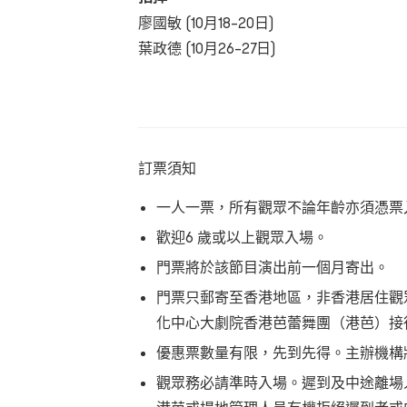
廖國敏 (10月18–20日)
葉政德 (10月26–27日)
訂票須知
一人一票，所有觀眾不論年齡亦須憑票
歡迎
6 歲或
以上觀眾入場。
門票將於該節目演出前一個月寄出
。
門票只郵寄至香港地區，非香港居住觀
化中心大劇院香港芭蕾舞團（港芭）接
優惠票數量有限，先到先得。主辦機構
觀眾務必請準時入場。遲到及中途離場