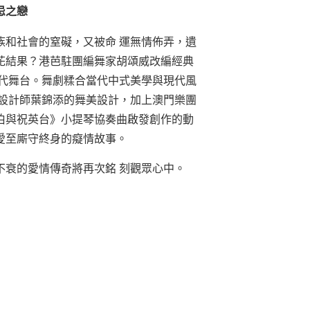
忌之戀
族和社會的窒礙，又被命 運無情佈弄，遺
花結果？港芭駐團編舞家胡頌威改編經典
現代舞台。舞劇糅合當代中式美學與現代風
獎設計師葉錦添的舞美設計，加上澳門樂團
伯與祝英台》小提琴協奏曲啟發創作的動
愛至廝守終身的癡情故事。
不衰的愛情傳奇將再次銘 刻觀眾心中。