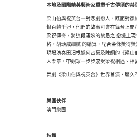
本地及國際精英藝術家重塑千古傳頌的禁
梁山伯與祝英台一對悲劇戀人，既面對家
恨百轉千迴，他們的故事可會在舞台上開
梁祝傳奇，將這段淒婉的禁忌之 戀搬上
格，胡頌威細膩 的編舞，配合金像獎得
現場演奏田汨根據何占豪及陳鋼的《梁山
人樂章，帶觀眾一步步感受梁祝相遇、相
舞劇《梁山伯與祝英台》世界首演，歷久
樂團伙伴
澳門樂團
指揮