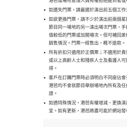
港芭或場地管理人員有權拒絕遲到者或
如遺失門票，請最遲於演出前五個工作
如欲更換門票，請不少於演出前兩個星
節目同一場地的另一演出場次門票，手
值較低的門票或加開場次，但可補回差
銷售情況。門票一經售出，概不退款。
所有折扣只適用於正價票；不適用於貴
或以上高齡人士和殘疾人士及看護人可
得。
客戶在訂購門票時必須明白不同座佔會
港芭均不會就節目舉辦場地內所有及任
證。
如遇特殊情況，港芭有權增減、更換演
宜。如有更新，港芭將盡可能於網站發