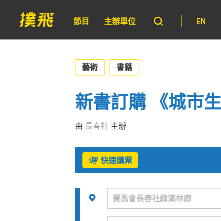
節目
主辦單位
EN
藝術
書籍
新書訂購 《城市
由
長春社
主辦
快速購票