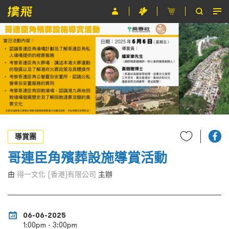
節目
主辦單位
關於撲飛
條款及細則
EN
導賞團
哥連臣角殯葬設施導賞活動
由
得一文化 (香港)有限公司
主辦
06-06-2025
1:00pm - 3:00pm