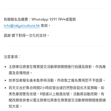
有關報名及繳費：WhatsApp 9291 7844或電郵
info@takyatculture.hk
查詢。
感謝 閣下對得一文化的支持。
注意事項：
主辦單位將會在導賞提交活動舉辦期間進行拍攝及錄影，作為推
廣及宣傳用途。
如參加者報名後未能參與活動，所收取之報名費用恕不予退還。
若天文台於集合時間2小時前發出或仍然懸掛惡劣天氣預報，如
黑色暴雨警告信號，8號或以上颱風信號，活動將自動改期，有
關改期安排會以電主辦單位將會在導賞提交活動舉辦期間進郵通
知大家。