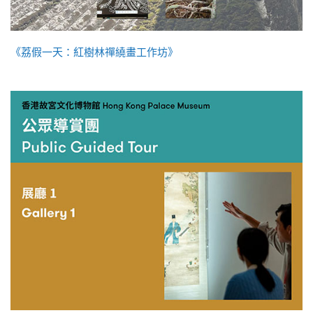
《荔假一天：紅樹林禪繞畫工作坊》