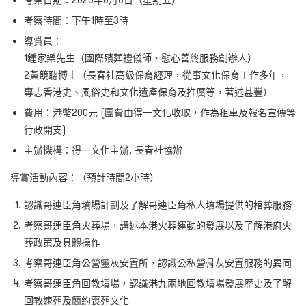
考察日期：2025年6月6日（星期五）
考察時間：下午1時至3時
導賞員：
1️鍾家樂先生（國際殯葬禮儀師、慰心善終服務創辦人）
2️黃競聰博士（長春社高級保育經理，從事文化保育工作多年，
專志香港史、風俗史和文化遺產保育及推廣等，著述甚豐）
費用：港幣200元 (團費由得一文化收取，作為租車及報名宣傳等
行政開支)
主辦機構：得一文化主辦, 長春社協辦
導賞活動內容：（預計時間2小時）
認識哥連臣角墳場計劃及了解哥連臣角私人墳場提供的棺葬服務
考察哥連臣角火葬場，講述本港火葬運動的發展以及了解港府火
葬政策及具體操作
考察哥連臣角公營靈灰安置所，認識公私營骨灰安置服務的異同
考察哥連臣角回教墳場，認識港九兩地回教墳場發展歷史及了解
回教速葬及簡約喪葬文化