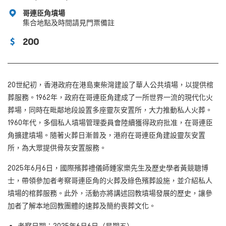
哥連臣角墳場
集合地點及時間請見門票備註
200
20世紀初，香港政府在港島東柴灣建設了華人公共墳場，以提供棺
葬服務。1962年，政府在哥連臣角建成了一所世界一流的現代化火
葬場，同時在毗鄰地段設置多座靈灰安置所，大力推動私人火葬。
1960年代，多個私人墳場管理委員會陸續獲得政府批准，在哥連臣
角擴建墳場。隨著火葬日漸普及，港府在哥連臣角建設靈灰安置
所，為大眾提供骨灰安置服務。
2025年6月6日，國際殯葬禮儀師鍾家樂先生及歷史學者黃競聰博
士，帶領參加者考察哥連臣角的火葬及綠色殯葬設施，並介紹私人
墳場的棺葬服務。此外，活動亦將講述回教墳場發展的歷史，讓參
加者了解本地回教團體的速葬及簡約喪葬文化。