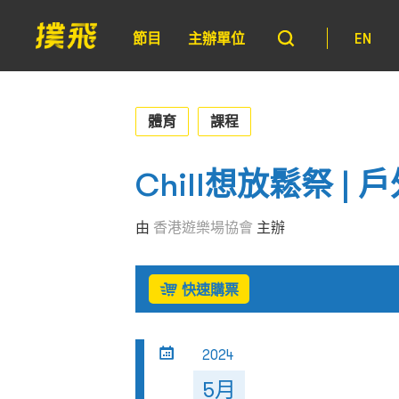
節目
主辦單位
EN
體育
課程
Chill想放鬆祭 | 
由
香港遊樂場協會
主辦
快速購票
2024
5月