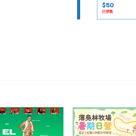
$50
已停售