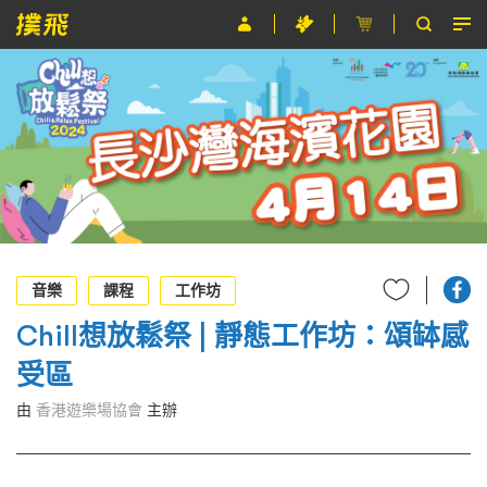
節目
主辦單位
關於撲飛
條款及細則
EN
音樂
課程
工作坊
Chill想放鬆祭 | 靜態工作坊：頌缽感
受區
由
香港遊樂場協會
主辦