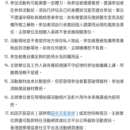
參加活動有可能需要一定體力，為參加者健康着想，建議參加者
在參與活動前，須自行評估自己的身體狀況是否適合參加。單位
不建議孕婦和長期病患者參加，如有需要請先徵詢醫生意見及配
備所需之藥物。參加者須自行承擔因個人健康而出現的風險及責
任，主辦單位及相關人員將不會承擔相關責任。
活動場地並不會提供地方保存私人物品，參加者應避免攜帶貴重
物品到活動場地。如有任何遺失，主辦機構恕不負責。
參加者應自備足夠的飲用水及防曬用品。
主辦單位及工作人員有權拒絕讓不守紀律的參加者繼續上課，所
繳費用概不發還。
活動器材由本計劃提供，但若發現參加者蓄意破壞器材，參加者
須賠償該器材費用。
主辦單位會在現場拍攝活動相片及影片用作未來推廣或內部用
途。
如因天氣惡劣 ( 請參閱
惡劣天氣安排
) 或其他特殊情況，主辦單
位將儘可能即時在活動網頁或社交平台公佈最新活動資訊。
香港遊樂場協會社交平台及活動網頁連結：