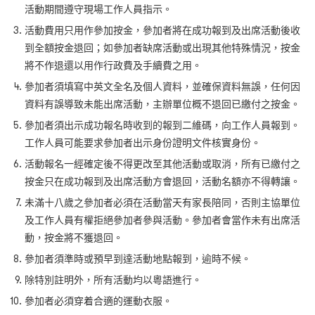
活動期間遵守現場工作人員指示。
活動費用只用作參加按金，參加者將在成功報到及出席活動後收
到全額按金退回；如參加者缺席活動或出現其他特殊情況，按金
將不作退還以用作行政費及手續費之用。
參加者須填寫中英文全名及個人資料，並確保資料無誤，任何因
資料有誤導致未能出席活動，主辦單位概不退回已繳付之按金。
參加者須出示成功報名時收到的報到二維碼，向工作人員報到。
工作人員可能要求參加者出示身份證明文件核實身份。
活動報名一經確定後不得更改至其他活動或取消，所有已繳付之
按金只在成功報到及出席活動方會退回，活動名額亦不得轉讓。
未滿十八歲之參加者必須在活動當天有家長陪同，否則主協單位
及工作人員有權拒絕參加者參與活動。參加者會當作未有出席活
動，按金將不獲退回。
參加者須準時或預早到達活動地點報到，逾時不候。
除特別註明外，所有活動均以粵語進行。
參加者必須穿着合適的運動衣服。