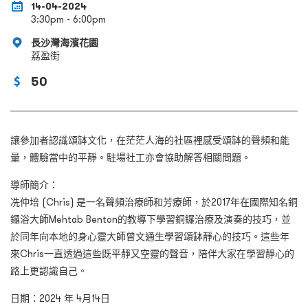
14-04-2024
3:30pm - 6:00pm
長沙灣海濱花園
荔盈街
50
讓參加者認識頌缽文化，在茫茫人海的社區裡感受頌缽的聲頻和能
量，體驗當中的平靜。駐場社工亦會協助解答相關問題。
導師簡介：
冼仲培 (Chris) 是一名聲頻治療師和芳療師，於2017年在國際知名銅
鑼浴大師Mehtab Benton的教導下學習銅鑼治療及演奏的技巧，並
於同年向本地的身心靈大師曾文通生學習頌缽靜心的技巧。這些年
來Chris一直透過這些既平靜又空靈的聲音，陪伴大家在學習靜心的
路上更認識自己。
日期：2024 年 4月14日