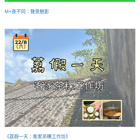
M+夜不同：聲景魅影
《荔假一天：客家茶粿工作坊》