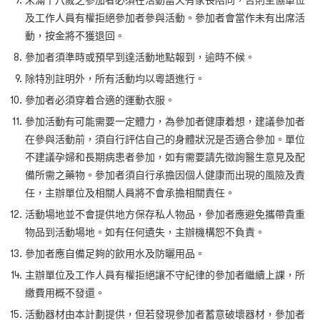
未滿十八歲之參加者必須在活動當天有家長陪同，否則主協單位
及工作人員有權拒絕參加者參與活動。參加者會當作未有出席活
動，按金將不獲退回。
參加者須準時或預早到達活動地點報到，逾時不候。
除特別註明外，所有活動均以粵語進行。
參加者必須穿着合適的運動衣服。
參加活動有可能需要一定體力，為參加者健康着想，建議參加者
在參與活動前，須自行評估自己的身體狀況是否適合參加。單位
不建議孕婦和長期病患者參加，如有需要請先徵詢醫生意見及配
備所需之藥物。參加者須自行承擔因個人健康而出現的風險及責
任，主辦單位及相關人員將不會承擔相關責任。
活動場地並不會提供地方保存私人物品，參加者應避免攜帶貴重
物品到活動場地。如有任何遺失，主辦機構恕不負責。
參加者應自備足夠的飲用水及防曬用品。
主辦單位及工作人員有權拒絕讓不守紀律的參加者繼續上課，所
繳費用概不發還。
活動器材由本計劃提供，但若發現參加者蓄意破壞器材，參加者