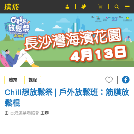
節目
主辦單位
關於撲飛
條款及細則
EN
體育
課程
Chill想放鬆祭 | 戶外放鬆班：筋膜放
鬆棍
由
香港遊樂場協會
主辦