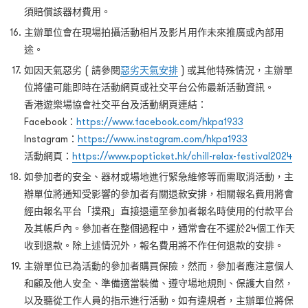
須賠償該器材費用。
主辦單位會在現場拍攝活動相片及影片用作未來推廣或內部用
途。
如因天氣惡劣 ( 請參閱
惡劣天氣安排
) 或其他特殊情況，主辦單
位將儘可能即時在活動網頁或社交平台公佈最新活動資訊。
香港遊樂場協會社交平台及活動網頁連結：
Facebook：
https://www.facebook.com/hkpa1933
Instagram：
https://www.instagram.com/hkpa1933
活動網頁：
https://www.popticket.hk/chill-relax-festival2024
如參加者的安全、器材或場地進行緊急維修等而需取消活動，主
辦單位將通知受影響的參加者有關退款安排，相關報名費用將會
經由報名平台「撲飛」直接退還至參加者報名時使用的付款平台
及其帳戶內。參加者在整個過程中，通常會在不遲於24個工作天
收到退款。除上述情況外，報名費用將不作任何退款的安排。
主辦單位已為活動的參加者購買保險，然而，參加者應注意個人
和顧及他人安全、準備適當裝備、遵守場地規則、保護大自然，
以及聽從工作人員的指示進行活動。如有違規者，主辦單位將保