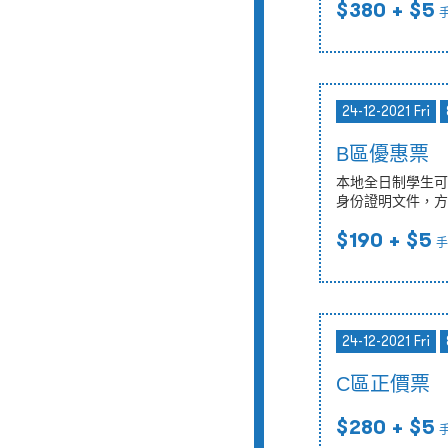
$380
+ $5
24-12-2021 Fri
B區優惠票
本地全日制學生可
身份證明文件，方
$190
+ $5
手
24-12-2021 Fri
C區正價票
$280
+ $5