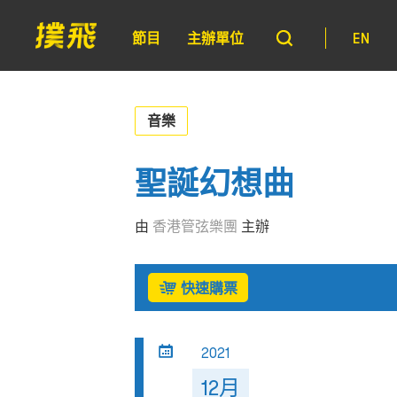
節目
主辦單位
EN
音樂
聖誕幻想曲
由
香港管弦樂團
主辦
快速購票
2021
12月