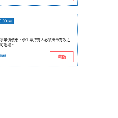
8:00pm
享半價優惠。學生票持有人必須出示有效之
可進場。
續費
滿額