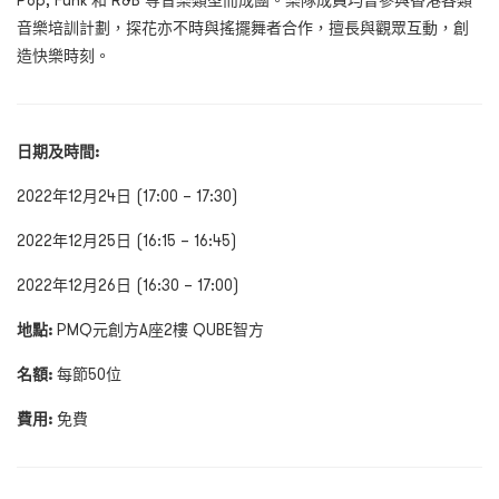
Pop, Funk
和
R&B
等音樂類型而成團。樂隊成員均曾參與香港各類
音樂培訓計劃，探花亦不時與搖擺舞者合作，擅長與觀眾互動，創
造快樂時刻。
日期及時間
:
2022年12月24日 (17:00 – 17:30)
2022年12月25日 (16:15 – 16:45)
2022年12月26日 (16:30 – 17:00)
地點:
PMQ元創方A座
2
樓
QUBE
智方
名額
:
每節
50
位
費用
:
免費