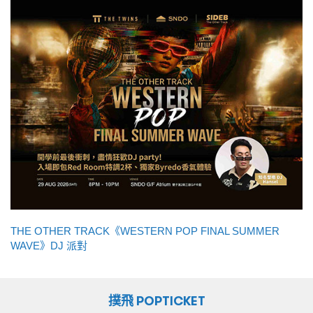
THE OTHER TRACK《WESTERN POP FINAL SUMMER
WAVE》DJ 派對
撲飛 POPTICKET