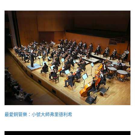
最愛銅管樂：小號大師弗里德利希