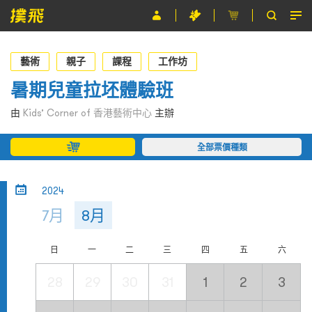
節目
藝術
親子
課程
工作坊
主辦單位
暑期兒童拉坯體驗班
關於撲飛
由
Kids’ Corner of 香港藝術中心
主辦
條款及細則
全部票價種類
EN
2024
7月
8月
日
一
二
三
四
五
六
28
29
30
31
1
2
3